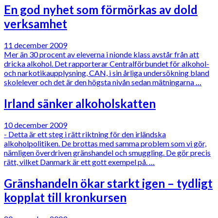
En god nyhet som förmörkas av dold
verksamhet
11 december 2009
Mer än 30 procent av eleverna i nionde klass avstår från att
dricka alkohol. Det rapporterar Centralförbundet för alkohol-
och narkotikaupplysning, CAN, i sin årliga undersökning bland
skolelever och det är den högsta nivån sedan mätningarna …
Irland sänker alkoholskatten
10 december 2009
- Detta är ett steg i rätt riktning för den irländska
alkoholpolitiken. De brottas med samma problem som vi gör,
nämligen överdriven gränshandel och smuggling. De gör precis
rätt, vilket Danmark är ett gott exempel på. …
Gränshandeln ökar starkt igen – tydligt
kopplat till kronkursen