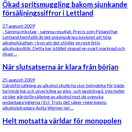
Ökad spritsmuggling bakom sjunkande
försäljningssiffror i Lettland
27 augusti 2009
- Samma misstag - samma resultat. Precis som Finland har
Lettland hemfallit åt det enkelspåriga beslutet att höja
alkoholskatten, i tron att det stödjer en restriktiv
alkoholpolitik. Detta har istället skapat en svart marknad och
ökad …
När slutsatserna är klara från början
25 augusti 2009
Gårdsförsäljning av alkohol skulle ha stor betydelse för både
turistnäring och utveckling av gles- och landsbygd. Inte heller
strider gårdsförsäljning av alkohol mot de svenska
undantagsreglerna i EU. Trots det säger regeringens
alkoholutredare Anita Werner nej …
Helt motsatta världar för monopolen