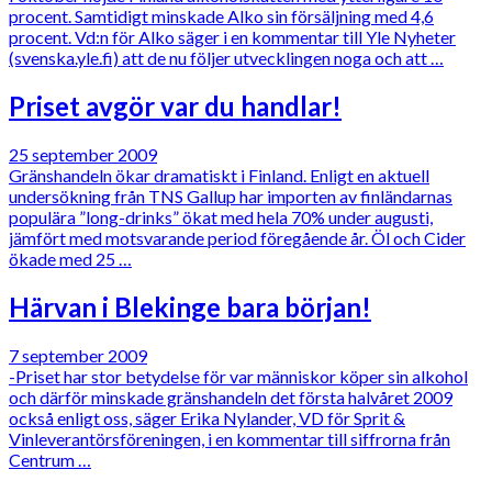
procent. Samtidigt minskade Alko sin försäljning med 4,6
procent. Vd:n för Alko säger i en kommentar till Yle Nyheter
(svenska.yle.fi) att de nu följer utvecklingen noga och att …
Priset avgör var du handlar!
25 september 2009
Gränshandeln ökar dramatiskt i Finland. Enligt en aktuell
undersökning från TNS Gallup har importen av finländarnas
populära ”long-drinks” ökat med hela 70% under augusti,
jämfört med motsvarande period föregående år. Öl och Cider
ökade med 25 …
Härvan i Blekinge bara början!
7 september 2009
-Priset har stor betydelse för var människor köper sin alkohol
och därför minskade gränshandeln det första halvåret 2009
också enligt oss, säger Erika Nylander, VD för Sprit &
Vinleverantörsföreningen, i en kommentar till siffrorna från
Centrum …