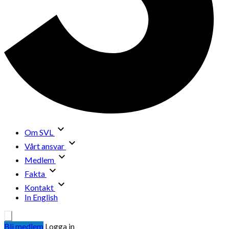
Om SVL
Vårt ansvar
Medlem
Fakta
Kontakt
In English
Bli medlem
Logga in