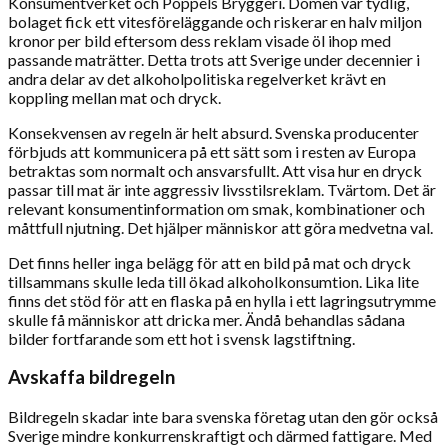
Konsumentverket och Poppels Bryggeri. Domen var tydlig,
bolaget fick ett vitesföreläggande och riskerar en halv miljon
kronor per bild eftersom dess reklam visade öl ihop med
passande maträtter. Detta trots att Sverige under decennier i
andra delar av det alkoholpolitiska regelverket krävt en
koppling mellan mat och dryck.
Konsekvensen av regeln är helt absurd. Svenska producenter
förbjuds att kommunicera på ett sätt som i resten av Europa
betraktas som normalt och ansvarsfullt. Att visa hur en dryck
passar till mat är inte aggressiv livsstilsreklam. Tvärtom. Det är
relevant konsumentinformation om smak, kombinationer och
måttfull njutning. Det hjälper människor att göra medvetna val.
Det finns heller inga belägg för att en bild på mat och dryck
tillsammans skulle leda till ökad alkoholkonsumtion. Lika lite
finns det stöd för att en flaska på en hylla i ett lagringsutrymme
skulle få människor att dricka mer. Ändå behandlas sådana
bilder fortfarande som ett hot i svensk lagstiftning.
Avskaffa bildregeln
Bildregeln skadar inte bara svenska företag utan den gör också
Sverige mindre konkurrenskraftigt och därmed fattigare. Med