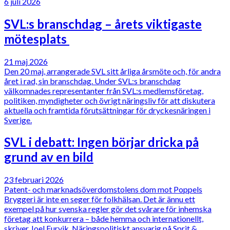
6 juli 2026
SVL:s branschdag – årets viktigaste
mötesplats
21 maj 2026
Den 20 maj, arrangerade SVL sitt årliga årsmöte och, för andra
året i rad, sin branschdag. Under SVL:s branschdag
välkomnades representanter från SVL:s medlemsföretag,
politiken, myndigheter och övrigt näringsliv för att diskutera
aktuella och framtida förutsättningar för dryckesnäringen i
Sverige.
SVL i debatt: Ingen börjar dricka på
grund av en bild
23 februari 2026
Patent- och marknadsöverdomstolens dom mot Poppels
Bryggeri är inte en seger för folkhälsan. Det är ännu ett
exempel på hur svenska regler gör det svårare för inhemska
företag att konkurrera – både hemma och internationellt,
skriver Joel Furvik, Näringspolitiskt ansvarig på Sprit &