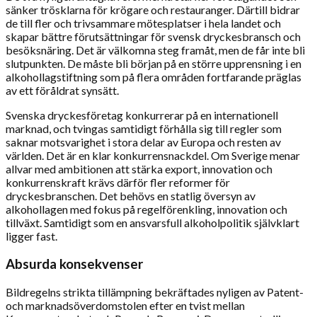
sänker trösklarna för krögare och restauranger. Därtill bidrar
de till fler och trivsammare mötesplatser i hela landet och
skapar bättre förutsättningar för svensk dryckesbransch och
besöksnäring. Det är välkomna steg framåt, men de får inte bli
slutpunkten. De måste bli början på en större upprensning i en
alkohollagstiftning som på flera områden fortfarande präglas
av ett föråldrat synsätt.
Svenska dryckesföretag konkurrerar på en internationell
marknad, och tvingas samtidigt förhålla sig till regler som
saknar motsvarighet i stora delar av Europa och resten av
världen. Det är en klar konkurrensnackdel. Om Sverige menar
allvar med ambitionen att stärka export, innovation och
konkurrenskraft krävs därför fler reformer för
dryckesbranschen. Det behövs en statlig översyn av
alkohollagen med fokus på regelförenkling, innovation och
tillväxt. Samtidigt som en ansvarsfull alkoholpolitik självklart
ligger fast.
Absurda konsekvenser
Bildregelns strikta tillämpning bekräftades nyligen av Patent-
och marknadsöverdomstolen efter en tvist mellan