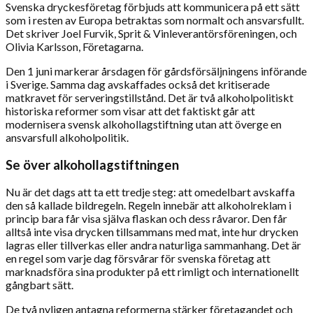
Svenska dryckesföretag förbjuds att kommunicera på ett sätt
som i resten av Europa betraktas som normalt och ansvarsfullt.
Det skriver Joel Furvik, Sprit & Vinleverantörsföreningen, och
Olivia Karlsson, Företagarna.
Den 1 juni markerar årsdagen för gårdsförsäljningens införande
i Sverige. Samma dag avskaffades också det kritiserade
matkravet för serveringstillstånd. Det är två alkoholpolitiskt
historiska reformer som visar att det faktiskt går att
modernisera svensk alkohollagstiftning utan att överge en
ansvarsfull alkoholpolitik.
Se över alkohollagstiftningen
Nu är det dags att ta ett tredje steg: att omedelbart avskaffa
den så kallade bildregeln. Regeln innebär att alkoholreklam i
princip bara får visa själva flaskan och dess råvaror. Den får
alltså inte visa drycken tillsammans med mat, inte hur drycken
lagras eller tillverkas eller andra naturliga sammanhang. Det är
en regel som varje dag försvårar för svenska företag att
marknadsföra sina produkter på ett rimligt och internationellt
gångbart sätt.
De två nyligen antagna reformerna stärker företagandet och