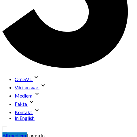
Om SVL
Vårt ansvar
Medlem
Fakta
Kontakt
In English
Bli medlem
Logga in