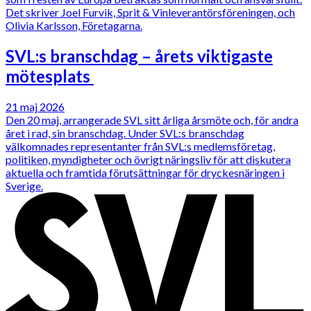
Det skriver Joel Furvik, Sprit & Vinleverantörsföreningen, och
Olivia Karlsson, Företagarna.
SVL:s branschdag – årets viktigaste
mötesplats
21 maj 2026
Den 20 maj, arrangerade SVL sitt årliga årsmöte och, för andra
året i rad, sin branschdag. Under SVL:s branschdag
välkomnades representanter från SVL:s medlemsföretag,
politiken, myndigheter och övrigt näringsliv för att diskutera
aktuella och framtida förutsättningar för dryckesnäringen i
Sverige.