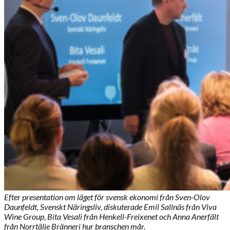
Efter presentation om läget för svensk ekonomi från Sven-Olov
Daunfeldt, Svenskt Näringsliv, diskuterade Emil Sallnäs från Viva
Wine Group, Bita Vesali från Henkell-Freixenet och Anna Anerfält
från Norrtälje Bränneri hur branschen mår.