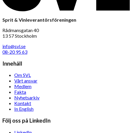
Sprit & Vinleverantörsföreningen
Rådmansgatan 40
13 57 Stockholm
info@svl.se
08-20 95 63
Innehåll
Om SVL
Vårt ansvar
Medlem
Fakta
Nyhetsarkiv
Kontakt
In English
Följ oss på LinkedIn
LinkedIn