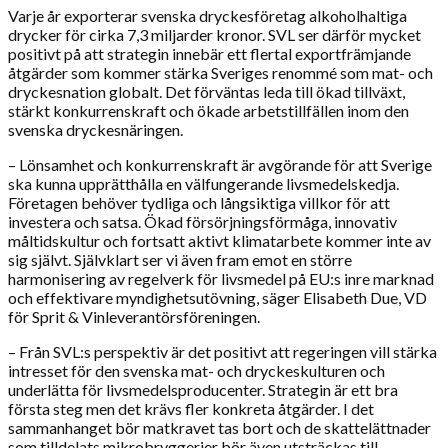
Varje år exporterar svenska dryckesföretag alkoholhaltiga
drycker för cirka 7,3 miljarder kronor. SVL ser därför mycket
positivt på att strategin innebär ett flertal exportfrämjande
åtgärder som kommer stärka Sveriges renommé som mat- och
dryckesnation globalt. Det förväntas leda till ökad tillväxt,
stärkt konkurrenskraft och ökade arbetstillfällen inom den
svenska dryckesnäringen.
– Lönsamhet och konkurrenskraft är avgörande för att Sverige
ska kunna upprätthålla en välfungerande livsmedelskedja.
Företagen behöver tydliga och långsiktiga villkor för att
investera och satsa. Ökad försörjningsförmåga, innovativ
måltidskultur och fortsatt aktivt klimatarbete kommer inte av
sig självt. Självklart ser vi även fram emot en större
harmonisering av regelverk för livsmedel på EU:s inre marknad
och effektivare myndighetsutövning, säger Elisabeth Due, VD
för Sprit & Vinleverantörsföreningen.
– Från SVL:s perspektiv är det positivt att regeringen vill stärka
intresset för den svenska mat- och dryckeskulturen och
underlätta för livsmedelsproducenter. Strategin är ett bra
första steg men det krävs fler konkreta åtgärder. I det
sammanhanget bör matkravet tas bort och de skattelättnader
som tilldelats mikrobryggerier bör även utsträckas till