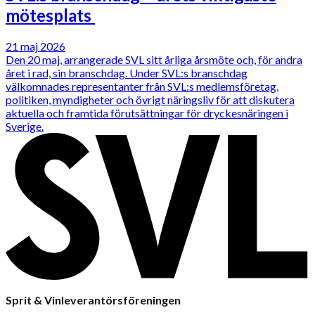
mötesplats
21 maj 2026
Den 20 maj, arrangerade SVL sitt årliga årsmöte och, för andra
året i rad, sin branschdag. Under SVL:s branschdag
välkomnades representanter från SVL:s medlemsföretag,
politiken, myndigheter och övrigt näringsliv för att diskutera
aktuella och framtida förutsättningar för dryckesnäringen i
Sverige.
Sprit & Vinleverantörsföreningen