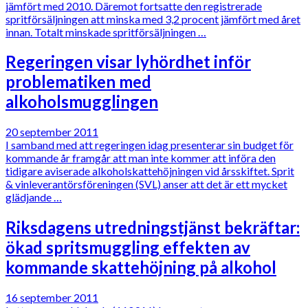
jämfört med 2010. Däremot fortsatte den registrerade
spritförsäljningen att minska med 3,2 procent jämfört med året
innan. Totalt minskade spritförsäljningen …
Regeringen visar lyhördhet inför
problematiken med
alkoholsmugglingen
20 september 2011
I samband med att regeringen idag presenterar sin budget för
kommande år framgår att man inte kommer att införa den
tidigare aviserade alkoholskattehöjningen vid årsskiftet. Sprit
& vinleverantörsföreningen (SVL) anser att det är ett mycket
glädjande …
Riksdagens utredningstjänst bekräftar:
ökad spritsmuggling effekten av
kommande skattehöjning på alkohol
16 september 2011