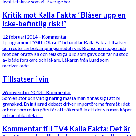
kvalitetskrav som vi i Sverige har …
Kritik mot Kalla Fakta: ”Blåser upp en
icke-befintlig risk!”
12 februari 2014
–
Kommentar
I programmet ”Gift i Glaset” behandlar Kalla Fakta tillsatser
och rester av bekämpningsmedel i vin. Branschen reagerade
mot den orättvisa och felaktiga bild som gavs och får nu stöd
av både forskare och läkare. Läkaren från Lund som
medverkade …
Tillsatser i vin
26 november 2013
–
Kommentar
Som en stor och viktig näring måsta man finnas sig i att bli
granskad. En initierad debatt driver importörerna framåt i det
arbete som redan görs för att säkerställa att det vin man köper
in från olika delar …
Kommentar till TV4 Kalla Fakta: Det är