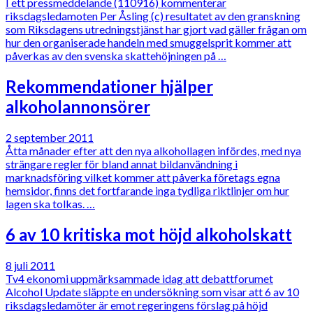
I ett pressmeddelande (110916) kommenterar
riksdagsledamoten Per Åsling (c) resultatet av den granskning
som Riksdagens utredningstjänst har gjort vad gäller frågan om
hur den organiserade handeln med smuggelsprit kommer att
påverkas av den svenska skattehöjningen på …
Rekommendationer hjälper
alkoholannonsörer
2 september 2011
Åtta månader efter att den nya alkohollagen infördes, med nya
strängare regler för bland annat bildanvändning i
marknadsföring vilket kommer att påverka företags egna
hemsidor, finns det fortfarande inga tydliga riktlinjer om hur
lagen ska tolkas. …
6 av 10 kritiska mot höjd alkoholskatt
8 juli 2011
Tv4 ekonomi uppmärksammade idag att debattforumet
Alcohol Update släppte en undersökning som visar att 6 av 10
riksdagsledamöter är emot regeringens förslag på höjd