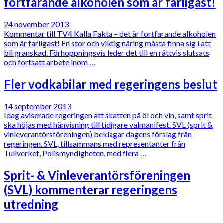
fortfarande alkoholen som är farligast!
24 november 2013
Kommentar till TV4 Kalla Fakta – det är fortfarande alkoholen
som är farligast! En stor och viktig näring måsta finna sig i att
bli granskad. Förhoppningsvis leder det till en rättvis slutsats
och fortsatt arbete inom …
Fler vodkabilar med regeringens beslut
14 september 2013
Idag aviserade regeringen att skatten på öl och vin, samt sprit
ska höjas med hänvisning till tidigare valmanifest. SVL (sprit &
vinleverantörsföreningen) beklagar dagens förslag från
regeringen. SVL, tillsammans med representanter från
Tullverket, Polismyndigheten, med flera …
Sprit- & Vinleverantörs­föreningen
(SVL) kommenterar regeringens
utredning