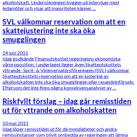
alkoholskatt. Undersökningen bygger på intervjuer med
ledamöter och visar att majoriteten känner …
SVL välkomnar reservation om att en
skattejustering inte ska öka
smugglingen
14 juni 2011
Idag godkände Finansutskottet regeringens ekonomiska
vårproposition. I underlaget ligger även Skatteutskottets
yttrande. Sprit- & Vinlevernatörsföreningen (SVL) välkomnar
Skatteutskottets reservation om att en justering av
alkoholskatten inte ska öka smugglingen eller resandeinförseln.
Eftersom det inte finns några konsekvensanalyser av …
Riskfyllt förslag – idag går remisstiden
ut för yttrande om alkoholskatten
10 maj 2011
Idag löper remisstiden ut för de myndigheter och andra
remissinstanser som blivit ombedda av regeringen att lämna