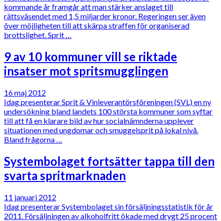
kommande år framgår att man stärker anslaget till
rättsväsendet med 1,5 miljarder kronor. Regeringen ser även
över möjligheten till att skärpa straffen för organiserad
brottslighet. Sprit …
9 av 10 kommuner vill se riktade
insatser mot spritsmugglingen
16 maj 2012
Idag presenterar Sprit & Vinleverantörsföreningen (SVL) en ny
undersökning bland landets 100 största kommuner som syftar
till att få en klarare bild av hur socialnämnderna upplever
situationen med ungdomar och smuggelsprit på lokal nivå.
Bland frågorna …
Systembolaget fortsätter tappa till den
svarta spritmarknaden
11 januari 2012
Idag presenterar Systembolaget sin försäljningsstatistik för år
2011. Försäljningen av alkoholfritt ökade med drygt 25 procent