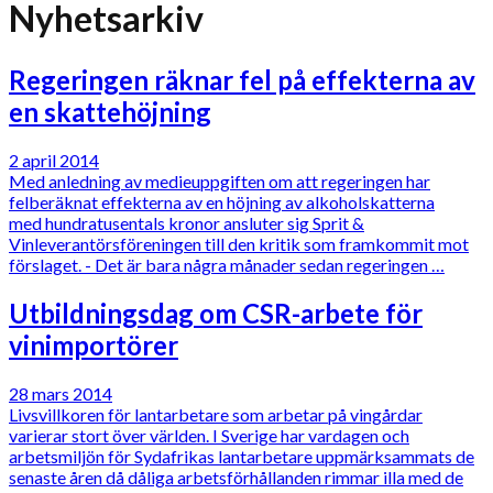
Nyhetsarkiv
Regeringen räknar fel på effekterna av
en skattehöjning
2 april 2014
Med anledning av medieuppgiften om att regeringen har
felberäknat effekterna av en höjning av alkoholskatterna
med hundratusentals kronor ansluter sig Sprit &
Vinleverantörsföreningen till den kritik som framkommit mot
förslaget. - Det är bara några månader sedan regeringen …
Utbildningsdag om CSR-arbete för
vinimportörer
28 mars 2014
Livsvillkoren för lantarbetare som arbetar på vingårdar
varierar stort över världen. I Sverige har vardagen och
arbetsmiljön för Sydafrikas lantarbetare uppmärksammats de
senaste åren då dåliga arbetsförhållanden rimmar illa med de