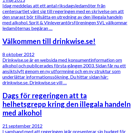
Idag meddelas att ett antal riksdagsledamöter från
centerpartiet vänt sig till regeringen med en skrivelse om att
den snarast bör tillsätta en utredning av den illegala handeln
med alkohol. Sprit & Vinleverantörsföreningen SVL välkomnar
ledamöternas begäran …
Välkommen till drinkwise.se!
8 oktober 2012
Drinkwise.se är en websida med konsumentinformation om
alkohol och publicerades första gången 2003. Sidan får nu ett
ansiktslyft genom en ny utformning och en ny struktur som
underlättar informationssökning. Du hittar sidan här:
drinkwise.se. Drinkwise.se vill …
Dags för regeringen att ta
helhetsgrepp kring den illegala handeln
med alkohol
21 september 2012
I samband med att regeringen igår presenterar sin budget för