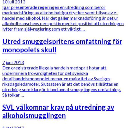
10 juli 2013
Igår presenterade regeringen en utredning som berör
marknadsföring av alkoholhaltiga drycker samt tillsyn av e-
handel med alkohol. När det gäller marknadsföring är det ur
alkoholbranschens perspektiv mycket positivt att utredningen
lyfter fram självreglering som ett viktigt …
Utred smuggelspritens omfattning för
monopolets skull
7 juni 2013
Den oregistrerade illegala handeln med sprit hotar att
underminera trovärdigheten för det svenska
detaljhandelsmonopolet menar en majoritet av Sveriges
riksdagsledamöter. Slutsatsen är att det behövs tillsättas en
utredning som klargör bland annat smugglingens omfattning.
Så tolkar …
SVL välkomnar krav på utredning av
alkoholsmugglingen
1 maj 2013