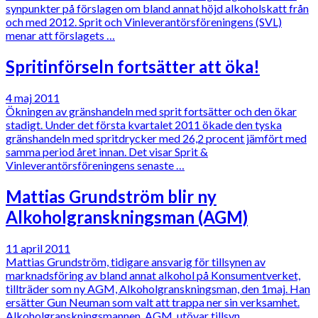
synpunkter på förslagen om bland annat höjd alkoholskatt från
och med 2012. Sprit och Vinleverantörsföreningens (SVL)
menar att förslagets …
Spritinförseln fortsätter att öka!
4 maj 2011
Ökningen av gränshandeln med sprit fortsätter och den ökar
stadigt. Under det första kvartalet 2011 ökade den tyska
gränshandeln med spritdrycker med 26,2 procent jämfört med
samma period året innan. Det visar Sprit &
Vinleverantörsföreningens senaste …
Mattias Grundström blir ny
Alkoholgranskningsman (AGM)
11 april 2011
Mattias Grundström, tidigare ansvarig för tillsynen av
marknadsföring av bland annat alkohol på Konsumentverket,
tillträder som ny AGM, Alkoholgranskningsman, den 1maj. Han
ersätter Gun Neuman som valt att trappa ner sin verksamhet.
Alkoholgranskningsmannen, AGM, utövar tillsyn …