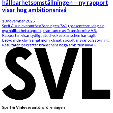
hållbarhetsomställningen – ny rapport
visar hög ambitionsnivå
13 november 2025
Sprit & Vinleverantörsföreningen (SVL) presenterar i dag sin
nya hållbarhetsrapport, framtagen av Transformity AB.
Rapporten visar tydligt att dryckesbranschen har tagit
betydande kliv framåt inom klimat, socialt ansvar och styrning.
Resultaten bekräftar branschens höga ambitionsnivå – …
Sprit & Vinleverantörsföreningen