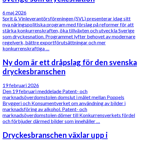
6 maj 2026
Sprit & Vinleverantörsföreningen (SVL) presenterar idag sitt
nya näringspolitiska program med förslag på reformer för att
stärka konkurrenskraften, öka tillväxten och utveckla Sverige
som dryckesnation. Programmet lyfter behovet av modernare
regelverk, bättre exportförutsättningar och mer
konkurrenskraftiga …
Ny dom är ett dråpslag för den svenska
dryckesbranschen
19 februari 2026
Den 19 februari meddelade Patent- och
marknadsöverdomstolen domslut i målet mellan Poppels
Bryggeri och Konsumentverket om användning av bilder i
marknadsföring av alkohol. Patent- och
marknadsöverdomstolen dömer till Konkurrensverkets fördel
och förbjuder därmed bilder som innehåller …
Dryckesbranschen växlar upp i