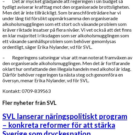
– Det är mycket glädjande att regeringen i sin budget så
tydligt aviserar krafttag mot den organiserade brottsligheten.
Men det är inte tillräckligt. Som branschföreträdare har vi
under lång tid försökt uppmärksamma den organiserade
alkoholsmugglingen som ett stort och växande problem som
kräver riktade insatser på flera nivåer. Vi vet också att det finns
en klar majoritet i riksdagen som ser alkoholsmugglingen som
ett växande samhällsproblem som behöver genomlysas
ordentligt, säger Erika Nylander, vd för SVL.
– Regeringens satsningar visar att man noterat framväxen av
den organiserade alkoholsmugglingen. Men det är fortfarande
oklart hur omfattande den illegala handeln med alkohol är idag.
Därför behöver regeringen ta nästa steg och genomföra en
översyn, menar Erika Nylander, vd för SVL.
Kontakt: 0709-839563
Fler nyheter från SVL
SVL lanserar näringspolitiskt program
– konkreta reformer för att stärka
Sverige som dryckesnation