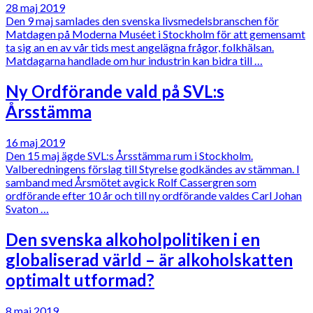
28 maj 2019
Den 9 maj samlades den svenska livsmedelsbranschen för
Matdagen på Moderna Muséet i Stockholm för att gemensamt
ta sig an en av vår tids mest angelägna frågor, folkhälsan.
Matdagarna handlade om hur industrin kan bidra till …
Ny Ordförande vald på SVL:s
Årsstämma
16 maj 2019
Den 15 maj ägde SVL:s Årsstämma rum i Stockholm.
Valberedningens förslag till Styrelse godkändes av stämman. I
samband med Årsmötet avgick Rolf Cassergren som
ordförande efter 10 år och till ny ordförande valdes Carl Johan
Svaton …
Den svenska alkoholpolitiken i en
globaliserad värld – är alkoholskatten
optimalt utformad?
8 maj 2019