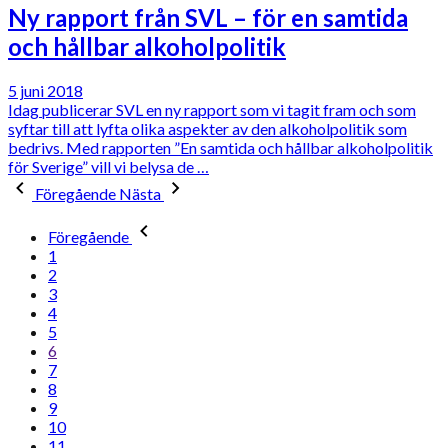
Ny rapport från SVL – för en samtida
och hållbar alkoholpolitik
5 juni 2018
Idag publicerar SVL en ny rapport som vi tagit fram och som
syftar till att lyfta olika aspekter av den alkoholpolitik som
bedrivs. Med rapporten ”En samtida och hållbar alkoholpolitik
för Sverige” vill vi belysa de …
Föregående
Nästa
Föregående
1
2
3
4
5
6
7
8
9
10
11