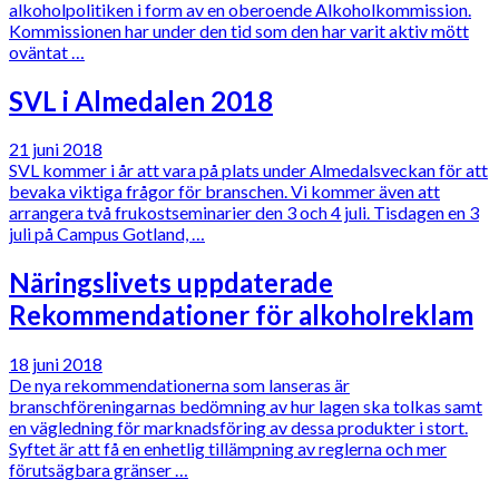
alkoholpolitiken i form av en oberoende Alkoholkommission.
Kommissionen har under den tid som den har varit aktiv mött
oväntat …
SVL i Almedalen 2018
21 juni 2018
SVL kommer i år att vara på plats under Almedalsveckan för att
bevaka viktiga frågor för branschen. Vi kommer även att
arrangera två frukostseminarier den 3 och 4 juli. Tisdagen en 3
juli på Campus Gotland, …
Näringslivets uppdaterade
Rekommendationer för alkoholreklam
18 juni 2018
De nya rekommendationerna som lanseras är
branschföreningarnas bedömning av hur lagen ska tolkas samt
en vägledning för marknadsföring av dessa produkter i stort.
Syftet är att få en enhetlig tillämpning av reglerna och mer
förutsägbara gränser …