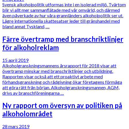
Svensk alkoholpolitik utformas inte i en isolerad miljö. Tvärtom
blir vi allt mer sammanflätade med vår omvärld, och därmed
även påverkade av hur våra grannländers alkoholpolitik ser ut.
Lägre internationella skattesatser leder till gränshandel med
bland annat Tyskland, …
Färre övertramp med branschriktlinjer
för alkoholreklam
15 april 2019
Alkoholgranskningsmannens årsrapport för 2018 visar att
övertramp minskar med branschriktlinjer och utbildning.
Rapporten visar också att ett proaktivt arbete med
förhandsgranskning och rådgivning ökar företagens förmåga
att göra rätt från början. Alkoholgranskningsmannen, AGM,
drivs av branschföreningarna …
Ny rapport om översyn av politiken på
alkoholområdet
28 mars 2019