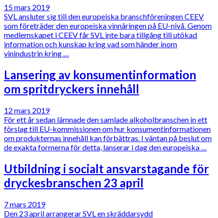
15 mars 2019
SVL ansluter sig till den europeiska branschföreningen CEEV
som företräder den europeiska vinnäringen på EU-nivå. Genom
medlemskapet i CEEV får SVL inte bara tillgång till utökad
information och kunskap kring vad som händer inom
vinindustrin kring …
Lansering av konsumentinformation
om spritdryckers innehåll
12 mars 2019
För ett år sedan lämnade den samlade alkoholbranschen in ett
förslag till EU-kommissionen om hur konsumentinformationen
om produkternas innehåll kan förbättras. I väntan på beslut om
de exakta formerna för detta, lanserar i dag den europeiska …
Utbildning i socialt ansvarstagande för
dryckesbranschen 23 april
7 mars 2019
Den 23 april arrangerar SVL en skräddarsydd