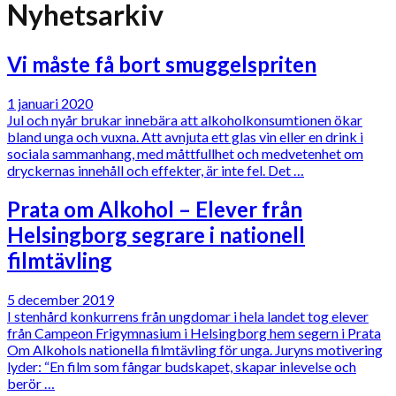
Nyhetsarkiv
Vi måste få bort smuggelspriten
1 januari 2020
Jul och nyår brukar innebära att alkoholkonsumtionen ökar
bland unga och vuxna. Att avnjuta ett glas vin eller en drink i
sociala sammanhang, med måttfullhet och medvetenhet om
dryckernas innehåll och effekter, är inte fel. Det …
Prata om Alkohol – Elever från
Helsingborg segrare i nationell
filmtävling
5 december 2019
I stenhård konkurrens från ungdomar i hela landet tog elever
från Campeon Frigymnasium i Helsingborg hem segern i Prata
Om Alkohols nationella filmtävling för unga. Juryns motivering
lyder: “En film som fångar budskapet, skapar inlevelse och
berör …