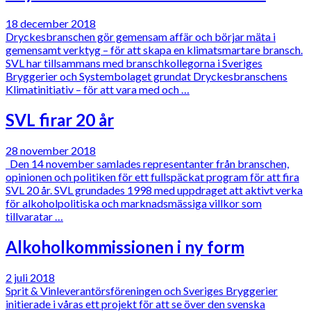
18 december 2018
Dryckesbranschen gör gemensam affär och börjar mäta i
gemensamt verktyg – för att skapa en klimatsmartare bransch.
SVL har tillsammans med branschkollegorna i Sveriges
Bryggerier och Systembolaget grundat Dryckesbranschens
Klimatinitiativ – för att vara med och …
SVL firar 20 år
28 november 2018
Den 14 november samlades representanter från branschen,
opinionen och politiken för ett fullspäckat program för att fira
SVL 20 år. SVL grundades 1998 med uppdraget att aktivt verka
för alkoholpolitiska och marknadsmässiga villkor som
tillvaratar …
Alkoholkommissionen i ny form
2 juli 2018
Sprit & Vinleverantörsföreningen och Sveriges Bryggerier
initierade i våras ett projekt för att se över den svenska