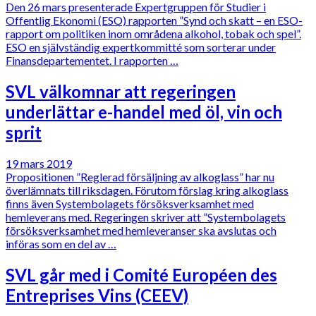
Den 26 mars presenterade Expertgruppen för Studier i
Offentlig Ekonomi (ESO) rapporten ”Synd och skatt – en ESO-
rapport om politiken inom områdena alkohol, tobak och spel”.
ESO en självständig expertkommitté som sorterar under
Finansdepartementet. I rapporten …
SVL välkomnar att regeringen
underlättar e-handel med öl, vin och
sprit
19 mars 2019
Propositionen ”Reglerad försäljning av alkoglass” har nu
överlämnats till riksdagen. Förutom förslag kring alkoglass
finns även Systembolagets försöksverksamhet med
hemleverans med. Regeringen skriver att ”Systembolagets
försöksverksamhet med hemleveranser ska avslutas och
införas som en del av …
SVL går med i Comité Européen des
Entreprises Vins (CEEV)