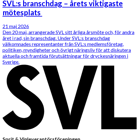
SVL:s branschdag – årets viktigaste
mötesplats
21 maj 2026
Den 20 maj, arrangerade SVL sitt årliga årsmöte och, för andra
året i rad, sin branschdag. Under SVL:s branschdag
välkomnades representanter från SVL:s medlemsföretag,
politiken, myndigheter och övrigt näringsliv för att diskutera
aktuella och framtida förutsättningar för dryckesnäringen i
Sverige.
Sprit & Vinleverantörsföreningen