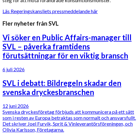
steg för att möta förändrade konsumtionsmönster.
Läs Regeringskansliets pressmeddelande här
Fler nyheter från SVL
Vi söker en Public Affairs-manager till
SVL – påverka framtidens
förutsättningar för en viktig bransch
6 juli 2026
SVL i debatt: Bildregeln skadar den
svenska dryckesbranschen
12 juni 2026
Svenska dryckesföretag förbjuds att kommunicera på ett sätt
som i resten av Europa betraktas som normalt och ansvarsfullt.
Det skriver Joel Furvik, Sprit & Vinleverantörsföreningen, och
Olivia Karlsson, Företagarna.