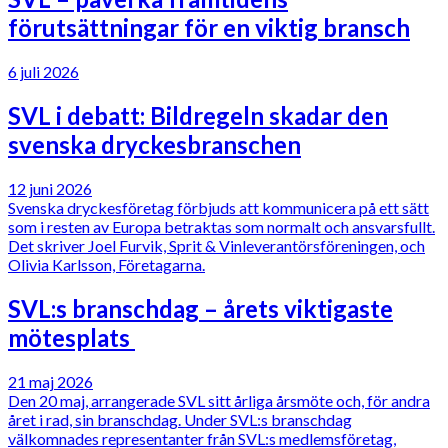
förutsättningar för en viktig bransch
6 juli 2026
SVL i debatt: Bildregeln skadar den
svenska dryckesbranschen
12 juni 2026
Svenska dryckesföretag förbjuds att kommunicera på ett sätt
som i resten av Europa betraktas som normalt och ansvarsfullt.
Det skriver Joel Furvik, Sprit & Vinleverantörsföreningen, och
Olivia Karlsson, Företagarna.
SVL:s branschdag – årets viktigaste
mötesplats
21 maj 2026
Den 20 maj, arrangerade SVL sitt årliga årsmöte och, för andra
året i rad, sin branschdag. Under SVL:s branschdag
välkomnades representanter från SVL:s medlemsföretag,