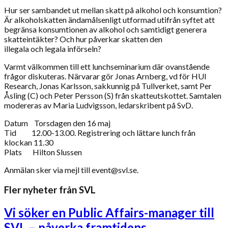
Hur ser sambandet ut mellan skatt på alkohol och konsumtion?
Är alkoholskatten ändamålsenligt utformad utifrån syftet att
begränsa konsumtionen av alkohol och samtidigt generera
skatteintäkter? Och hur påverkar skatten den
illegala och legala införseln?
Varmt välkommen till ett lunchseminarium där ovanstående
frågor diskuteras. Närvarar gör Jonas Arnberg, vd för HUI
Research, Jonas Karlsson, sakkunnig på Tullverket, samt Per
Åsling (C) och Peter Persson (S) från skatteutskottet. Samtalen
modereras av Maria Ludvigsson, ledarskribent på SvD.
Datum Torsdagen den 16 maj
Tid 12.00-13.00. Registrering och lättare lunch från
klockan 11.30
Plats Hilton Slussen
Anmälan sker via mejl till event@svl.se.
Fler nyheter från SVL
Vi söker en Public Affairs-manager till
SVL – påverka framtidens