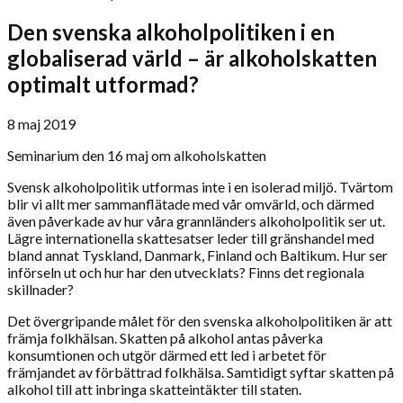
Den svenska alkoholpolitiken i en
globaliserad värld – är alkoholskatten
optimalt utformad?
8 maj 2019
Seminarium den 16 maj om alkoholskatten
Svensk alkoholpolitik utformas inte i en isolerad miljö. Tvärtom
blir vi allt mer sammanflätade med vår omvärld, och därmed
även påverkade av hur våra grannländers alkoholpolitik ser ut.
Lägre internationella skattesatser leder till gränshandel med
bland annat Tyskland, Danmark, Finland och Baltikum. Hur ser
införseln ut och hur har den utvecklats? Finns det regionala
skillnader?
Det övergripande målet för den svenska alkoholpolitiken är att
främja folkhälsan. Skatten på alkohol antas påverka
konsumtionen och utgör därmed ett led i arbetet för
främjandet av förbättrad folkhälsa. Samtidigt syftar skatten på
alkohol till att inbringa skatteintäkter till staten.