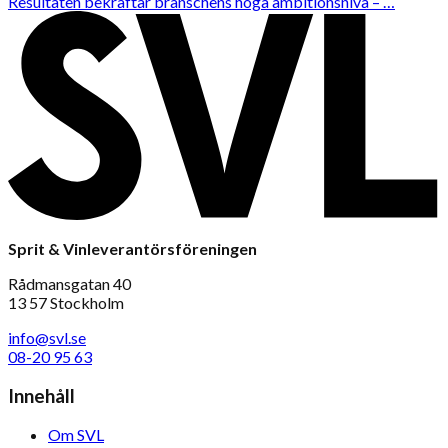
Resultaten bekräftar branschens höga ambitionsnivå – …
Sprit & Vinleverantörsföreningen
Rådmansgatan 40
13 57 Stockholm
info@svl.se
08-20 95 63
Innehåll
Om SVL