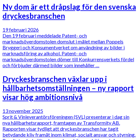
Ny dom är ett dråpslag för den svenska
dryckesbranschen
19 februari 2026
Den 19 februari meddelade Patent- och
marknadsöverdomstolen domslut i målet mellan Poppels
Bryggeri och Konsumentverket om användning av bilder i
marknadsföring av alkohol. Patent- och
marknadsöverdomstolen dömer till Konkurrensverkets fördel
och förbjuder därmed bilder som innehåller …
Dryckesbranschen växlar upp i
hållbarhetsomställningen – ny rapport
visar hög ambitionsnivå
13 november 2025
Sprit & Vinleverantörsföreningen (SVL) presenterar i dag sin
nya hållbarhetsrapport, framtagen av Transformity AB.
Rapporten visar tydligt att dryckesbranschen har tagit
betydande kliv framåt inom klimat, socialt ansvar och styrning.