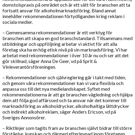
domstolspraxis på området och är ett sätt för branschen att ta
fortsatt ansvar för alkoholmarknadsföring. Bland annat
innehåller rekommendationen förtydliganden kring reklam i
sociala medier.
– Gemensamma rekommendationer är ett verktyg för
branschen att skapa en god branschstandard. Tillsammans med
utbildningar och uppföljning arbetar vi aktivt för att alla
företag ska ha en hög etisk nivå på sin marknadsföring. Vi har
arbetat med rekommendationer i över 10 år nu och ser att det
gör skillnad, säger Anna De Geer, vd på Sprit &
Vinleverantörsföreningen.
– Rekommendationer och självreglering går i takt med tiden,
och genom våra rekommendationer kan vi vara flexibla och
anpassa oss till det nya medielandskapet. Syftet med
rekommendationerna är att ge branschen vägledning och hjälpa
dem att följa god affärssed och ta ansvar när det kommer till
marknadsföring av alkoholdrycker, alkoholhaltiga lättdrycker
och indirekt alkoholreklam, säger Anders Ericson, vd på
Sveriges Annonsörer.
– Riktlinjer som tagits fram av branschen självt bidrar till större
förståelse, kunskap och därmed efterlevnad inom företagen.