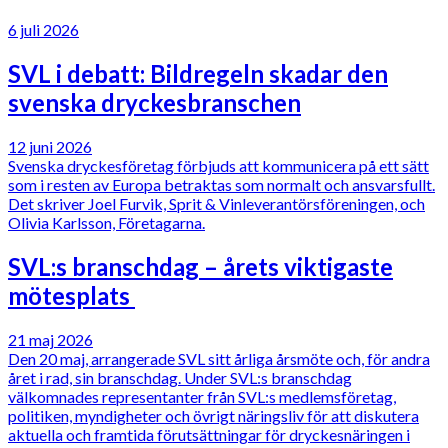
6 juli 2026
SVL i debatt: Bildregeln skadar den
svenska dryckesbranschen
12 juni 2026
Svenska dryckesföretag förbjuds att kommunicera på ett sätt
som i resten av Europa betraktas som normalt och ansvarsfullt.
Det skriver Joel Furvik, Sprit & Vinleverantörsföreningen, och
Olivia Karlsson, Företagarna.
SVL:s branschdag – årets viktigaste
mötesplats
21 maj 2026
Den 20 maj, arrangerade SVL sitt årliga årsmöte och, för andra
året i rad, sin branschdag. Under SVL:s branschdag
välkomnades representanter från SVL:s medlemsföretag,
politiken, myndigheter och övrigt näringsliv för att diskutera
aktuella och framtida förutsättningar för dryckesnäringen i