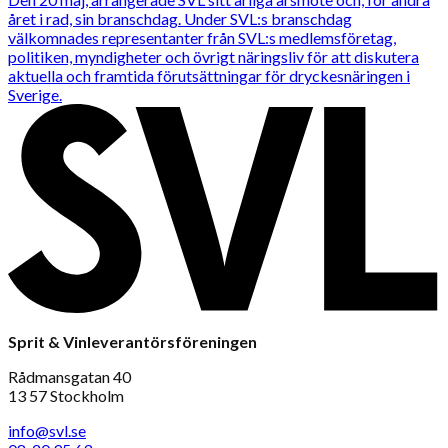
året i rad, sin branschdag. Under SVL:s branschdag
välkomnades representanter från SVL:s medlemsföretag,
politiken, myndigheter och övrigt näringsliv för att diskutera
aktuella och framtida förutsättningar för dryckesnäringen i
Sverige.
Sprit & Vinleverantörsföreningen
Rådmansgatan 40
13 57 Stockholm
info@svl.se