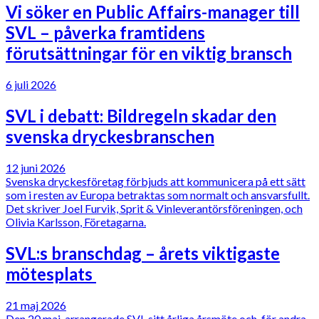
Vi söker en Public Affairs-manager till
SVL – påverka framtidens
förutsättningar för en viktig bransch
6 juli 2026
SVL i debatt: Bildregeln skadar den
svenska dryckesbranschen
12 juni 2026
Svenska dryckesföretag förbjuds att kommunicera på ett sätt
som i resten av Europa betraktas som normalt och ansvarsfullt.
Det skriver Joel Furvik, Sprit & Vinleverantörsföreningen, och
Olivia Karlsson, Företagarna.
SVL:s branschdag – årets viktigaste
mötesplats
21 maj 2026
Den 20 maj, arrangerade SVL sitt årliga årsmöte och, för andra