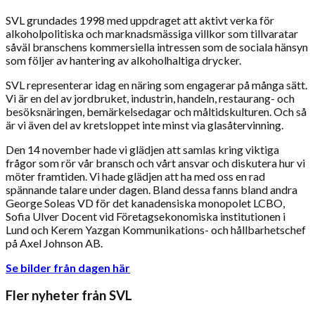
SVL grundades 1998 med uppdraget att aktivt verka för
alkoholpolitiska och marknadsmässiga villkor som tillvaratar
såväl branschens kommersiella intressen som de sociala hänsyn
som följer av hantering av alkoholhaltiga drycker.
SVL representerar idag en näring som engagerar på många sätt.
Vi är en del av jordbruket, industrin, handeln, restaurang- och
besöksnäringen, bemärkelsedagar och måltidskulturen. Och så
är vi även del av kretsloppet inte minst via glasåtervinning.
Den 14 november hade vi glädjen att samlas kring viktiga
frågor som rör vår bransch och vårt ansvar och diskutera hur vi
möter framtiden. Vi hade glädjen att ha med oss en rad
spännande talare under dagen. Bland dessa fanns bland andra
George Soleas VD för det kanadensiska monopolet LCBO,
Sofia Ulver Docent vid Företagsekonomiska institutionen i
Lund och Kerem Yazgan Kommunikations- och hållbarhetschef
på Axel Johnson AB.
Se bilder från dagen här
Fler nyheter från SVL