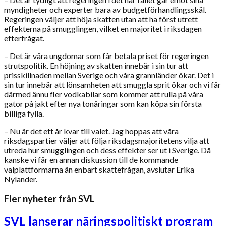
myndigheter och experter bara av budgetförhandlingsskäl.
Regeringen väljer att höja skatten utan att ha först utrett
effekterna på smugglingen, vilket en majoritet i riksdagen
efterfrågat.
– Det är våra ungdomar som får betala priset för regeringen
strutspolitik. En höjning av skatten innebär i sin tur att
prisskillnaden mellan Sverige och våra grannländer ökar. Det i
sin tur innebär att lönsamheten att smuggla sprit ökar och vi får
därmed ännu fler vodkabilar som kommer att rulla på våra
gator på jakt efter nya tonåringar som kan köpa sin första
billiga fylla.
– Nu är det ett år kvar till valet. Jag hoppas att våra
riksdagspartier väljer att följa riksdagsmajoritetens vilja att
utreda hur smugglingen och dess effekter ser ut i Sverige. Då
kanske vi får en annan diskussion till de kommande
valplattformarna än enbart skattefrågan, avslutar Erika
Nylander.
Fler nyheter från SVL
SVL lanserar näringspolitiskt program