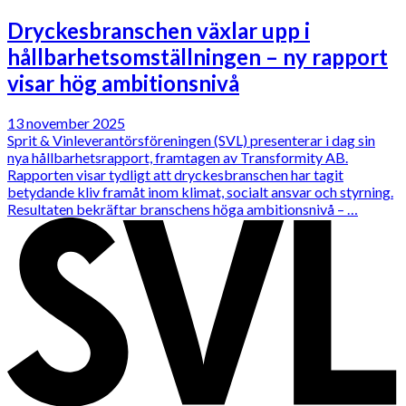
Dryckesbranschen växlar upp i
hållbarhetsomställningen – ny rapport
visar hög ambitionsnivå
13 november 2025
Sprit & Vinleverantörsföreningen (SVL) presenterar i dag sin
nya hållbarhetsrapport, framtagen av Transformity AB.
Rapporten visar tydligt att dryckesbranschen har tagit
betydande kliv framåt inom klimat, socialt ansvar och styrning.
Resultaten bekräftar branschens höga ambitionsnivå – …