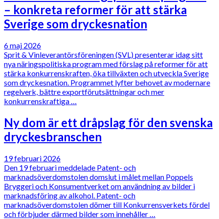
– konkreta reformer för att stärka
Sverige som dryckesnation
6 maj 2026
Sprit & Vinleverantörsföreningen (SVL) presenterar idag sitt
nya näringspolitiska program med förslag på reformer för att
stärka konkurrenskraften, öka tillväxten och utveckla Sverige
som dryckesnation. Programmet lyfter behovet av modernare
regelverk, bättre exportförutsättningar och mer
konkurrenskraftiga …
Ny dom är ett dråpslag för den svenska
dryckesbranschen
19 februari 2026
Den 19 februari meddelade Patent- och
marknadsöverdomstolen domslut i målet mellan Poppels
Bryggeri och Konsumentverket om användning av bilder i
marknadsföring av alkohol. Patent- och
marknadsöverdomstolen dömer till Konkurrensverkets fördel
och förbjuder därmed bilder som innehåller …