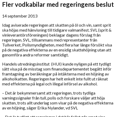
Fler vodkabilar med regeringens beslut
14 september 2013
Idag aviserade regeringen att skatten på öl och vin, samt sprit
ska höjas med hänvisning till tidigare valmanifest. SVL (sprit &
vinleverantörsföreningen) beklagar dagens förslag från
regeringen. SVL, tillsammans med representanter från
Tullverket, Polismyndigheten, med flera har länge försökt visa
på de negativa effekterna av en ensidig skattehöjning utan att
genomföra andra reformer samtidigt.
Handels utredningsinstitut (HUI) kunde nyligen på ett tydligt
sätt visa på de misstag som finansdepartementet begått inför
framtagning av beräkningar på intäkterna med en höjning av
alkoholkatten. Regeringen har helt enkelt inte fullt ut räknat
med effekterna på legal och illegal införsel av alkohol.
– Det är bekymmersamt att regeringen, trots tydliga
varningssignaler från tull, polis och forskare väljer att höja
skatten, trots allt underlag som visar på de negativa effekterna
av en höjning, säger Erika Nylander, vd SVL
– Det är tydligt att regeringen i det här fallet går emot sina