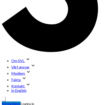
Om SVL
Vårt ansvar
Medlem
Fakta
Kontakt
In English
Bli medlem
Logga in