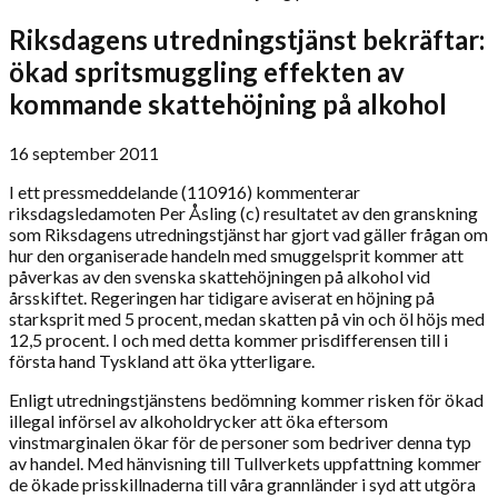
Riksdagens utredningstjänst bekräftar:
ökad spritsmuggling effekten av
kommande skattehöjning på alkohol
16 september 2011
I ett pressmeddelande (110916) kommenterar
riksdagsledamoten Per Åsling (c) resultatet av den granskning
som Riksdagens utredningstjänst har gjort vad gäller frågan om
hur den organiserade handeln med smuggelsprit kommer att
påverkas av den svenska skattehöjningen på alkohol vid
årsskiftet. Regeringen har tidigare aviserat en höjning på
starksprit med 5 procent, medan skatten på vin och öl höjs med
12,5 procent. I och med detta kommer prisdifferensen till i
första hand Tyskland att öka ytterligare.
Enligt utredningstjänstens bedömning kommer risken för ökad
illegal införsel av alkoholdrycker att öka eftersom
vinstmarginalen ökar för de personer som bedriver denna typ
av handel. Med hänvisning till Tullverkets uppfattning kommer
de ökade prisskillnaderna till våra grannländer i syd att utgöra