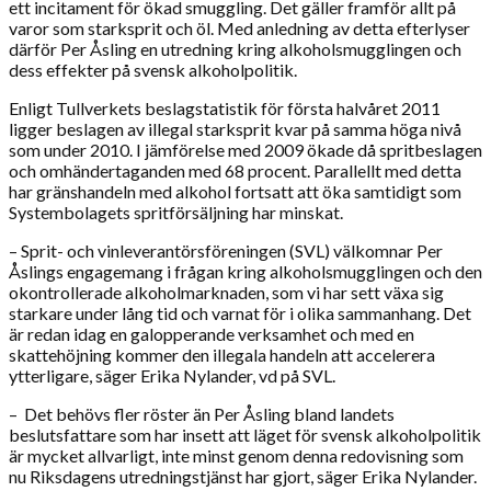
ett incitament för ökad smuggling. Det gäller framför allt på
varor som starksprit och öl. Med anledning av detta efterlyser
därför Per Åsling en utredning kring alkoholsmugglingen och
dess effekter på svensk alkoholpolitik.
Enligt Tullverkets beslagstatistik för första halvåret 2011
ligger beslagen av illegal starksprit kvar på samma höga nivå
som under 2010. I jämförelse med 2009 ökade då spritbeslagen
och omhändertaganden med 68 procent. Parallellt med detta
har gränshandeln med alkohol fortsatt att öka samtidigt som
Systembolagets spritförsäljning har minskat.
– Sprit- och vinleverantörsföreningen (SVL) välkomnar Per
Åslings engagemang i frågan kring alkoholsmugglingen och den
okontrollerade alkoholmarknaden, som vi har sett växa sig
starkare under lång tid och varnat för i olika sammanhang. Det
är redan idag en galopperande verksamhet och med en
skattehöjning kommer den illegala handeln att accelerera
ytterligare, säger Erika Nylander, vd på SVL.
– Det behövs fler röster än Per Åsling bland landets
beslutsfattare som har insett att läget för svensk alkoholpolitik
är mycket allvarligt, inte minst genom denna redovisning som
nu Riksdagens utredningstjänst har gjort, säger Erika Nylander.