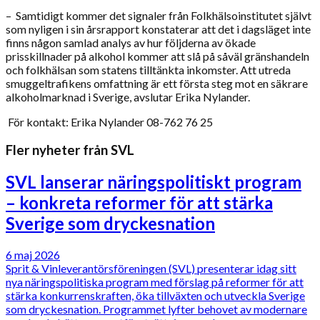
– Samtidigt kommer det signaler från Folkhälsoinstitutet självt
som nyligen i sin årsrapport konstaterar att det i dagsläget inte
finns någon samlad analys av hur följderna av ökade
prisskillnader på alkohol kommer att slå på såväl gränshandeln
och folkhälsan som statens tilltänkta inkomster. Att utreda
smuggeltrafikens omfattning är ett första steg mot en säkrare
alkoholmarknad i Sverige, avslutar Erika Nylander.
För kontakt: Erika Nylander 08-762 76 25
Fler nyheter från SVL
SVL lanserar näringspolitiskt program
– konkreta reformer för att stärka
Sverige som dryckesnation
6 maj 2026
Sprit & Vinleverantörsföreningen (SVL) presenterar idag sitt
nya näringspolitiska program med förslag på reformer för att
stärka konkurrenskraften, öka tillväxten och utveckla Sverige
som dryckesnation. Programmet lyfter behovet av modernare