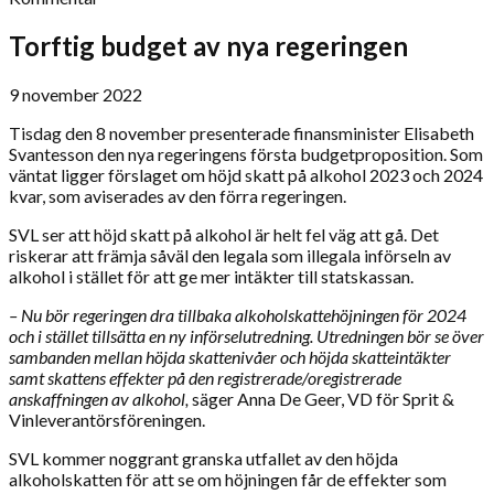
Torftig budget av nya regeringen
9 november 2022
Tisdag den 8 november presenterade finansminister Elisabeth
Svantesson den nya regeringens första budgetproposition. Som
väntat ligger förslaget om höjd skatt på alkohol 2023 och 2024
kvar, som aviserades av den förra regeringen.
SVL ser att höjd skatt på alkohol är helt fel väg att gå. Det
riskerar att främja såväl den legala som illegala införseln av
alkohol i stället för att ge mer intäkter till statskassan.
– Nu bör regeringen dra tillbaka alkoholskattehöjningen för 2024
och i stället tillsätta en ny införselutredning. Utredningen bör se över
sambanden mellan höjda skattenivåer och höjda skatteintäkter
samt skattens effekter på den registrerade/oregistrerade
anskaffningen av alkohol,
säger Anna De Geer, VD för Sprit &
Vinleverantörsföreningen.
SVL kommer noggrant granska utfallet av den höjda
alkoholskatten för att se om höjningen får de effekter som