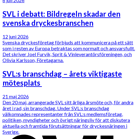
6 juli 2026
SVL i debatt: Bildregeln skadar den
svenska dryckesbranschen
12 juni 2026
Svenska dryckesföretag förbjuds att kommunicera på ett sätt
som i resten av Europa betraktas som normalt och ansvarsfullt.
Det skriver Joel Furvik, Sprit & Vinleverantörsföreningen, och
Olivia Karlsson, Företagarna.
SVL:s branschdag – årets viktigaste
mötesplats
21 maj 2026
Den 20 maj, arrangerade SVL sitt årliga årsmöte och, för andra
året i rad, sin branschdag. Under SVL:s branschdag
välkomnades representanter från SVL:s medlemsföretag,
politiken, myndigheter och övrigt näringsliv för att diskutera
aktuella och framtida förutsättningar för dryckesnäringen i
Sverige.