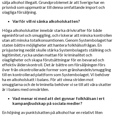
sälja alkohol illegalt. Grundproblemet är att Sverige har en
prisnivå som uppmuntrar till denna omfattande import och
olagliga försäljning.
Varför vill ni sänka alkoholskatten?
Höga alkoholskatter innebär starka drivkrafter för både
egeninförsel och smuggling, och riskerar att minska kontrollen
utan att minska totalkonsumtionen. Genom Systembolaget har
staten bättre möjligheter att hantera folkhälsofrågan. En
prisjustering nedåt skulle stärka Systembolagets ställning och
legitimitet, rycka undan mattan för kriminalitet och
olagligheter och skapa förutsättningar för en bevarad och
effektiv ålderskontroll. Det är bättre om försäljningen förs
över från okontrollerade former som gränshandeln/smuggling
till en kontrollerad plattform som Systembolaget. Vi behöver
ha en alkoholskatt i balans. För att vinna striden mot
smugglarna och de kriminella behöver vi se till att våra skatter
är i balans med omvärlden.
Vad menar ni med att det gynnar folkhälsan i ert
kampanjbudskap på sociala medier?
En höjning av punktskatten på alkohol har en relativt liten