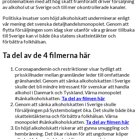
problematiken med att hög skatt framförallt driver försäljning
av alkohol ut ur Sverige och till mer okontrollerade kanaler.
Politiska insatser som höjd alkoholskatt underminerar enligt
vår mening det svenska detaljhandelsmonopolet. Genom att
flytta försäljningen som idag sker utanför våra gränser tillbaka
till Sverige kan vi både öka statens skatteintäkter och
förbättra folkhälsan.
Ta del av de 4 filmerna här
Coronapandemin och restriktioner visar tydligt att
prisskillnader mellan grannländer leder till omfattande
gränshandel. Genom att sänka alkoholskatten i Sverige
skulle det bli mindre intressant för svenskar att handla
alkohol i Danmark och Tyskland. Värna monopolet
#sänkalkoholskatten.
Ta del av filmen här
Genom att sänka alkoholskatten i Sverige skulle
försäljningen på Systembolaget öka. Det skulle både öka
skatteintäkterna och förbättra folkhälsan. Värna
monopolet #sänkalkoholskatten.
Ta del av filmen här
En höjd alkoholskatt riskerar att gynna smuggling och
hembränning. Det ökar risken för att ungdomar köper