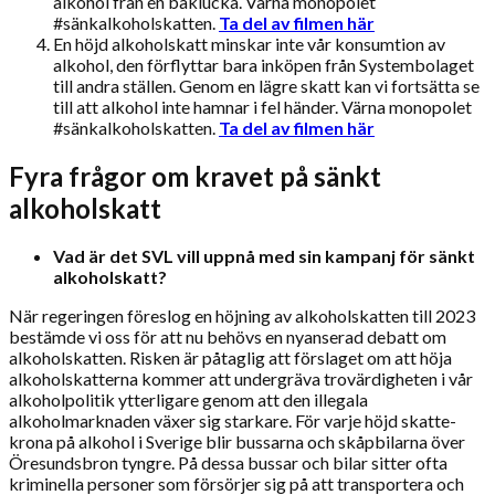
alkohol från en baklucka. Värna monopolet
#sänkalkoholskatten.
Ta del av filmen här
En höjd alkoholskatt minskar inte vår konsumtion av
alkohol, den förflyttar bara inköpen från Systembolaget
till andra ställen. Genom en lägre skatt kan vi fortsätta se
till att alkohol inte hamnar i fel händer. Värna monopolet
#sänkalkoholskatten.
Ta del av filmen här
Fyra frågor om kravet på sänkt
alkoholskatt
Vad är det SVL vill uppnå med sin kampanj för sänkt
alkoholskatt?
När regeringen föreslog en höjning av alkoholskatten till 2023
bestämde vi oss för att nu behövs en nyanserad debatt om
alkoholskatten. Risken är påtaglig att förslaget om att höja
alkoholskatterna kommer att undergräva trovärdigheten i vår
alkoholpolitik ytterligare genom att den illegala
alkoholmarknaden växer sig starkare. För varje höjd skatte­
krona på alkohol i Sverige blir bussarna och skåpbilarna över
Öresundsbron tyngre. På dessa bussar och bilar sitter ofta
kriminella personer som försörjer sig på att transportera och