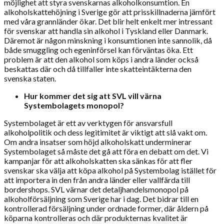
möjlighet att styra svenskarnas alkoholkonsumtion. En
alkoholskattehöjning i Sverige gör att prisskillnaderna jämfört
med våra grannländer ökar. Det blir helt enkelt mer intressant
för svenskar att handla sin alkohol i Tyskland eller Danmark.
Däremot är någon minskning i konsumtionen inte sannolik, då
både smuggling och egeninförsel kan förväntas öka. Ett
problem är att den alkohol som köps i andra länder också
beskattas där och då tillfaller inte skatteintäkterna den
svenska staten.
Hur kommer det sig att SVL vill värna
Systembolagets monopol?
Systembolaget är ett av verktygen för ansvarsfull
alkoholpolitik och dess legitimitet är viktigt att slå vakt om.
Om andra insatser som höjd alkoholskatt underminerar
Systembolaget så måste det gå att föra en debatt om det. Vi
kampanjar för att alkoholskatten ska sänkas för att fler
svenskar ska välja att köpa alkohol på Systembolag istället för
att importera in den från andra länder eller vallfärda till
bordershops. SVL värnar det detaljhandelsmonopol på
alkoholförsäljning som Sverige har i dag. Det bidrar till en
kontrollerad försäljning under ordnade former, där åldern på
köparna kontrolleras och där produkternas kvalitet är