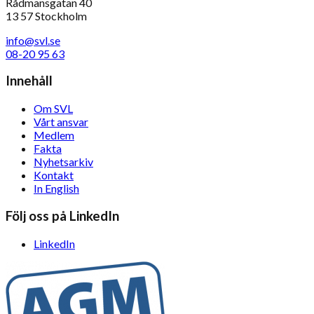
Rådmansgatan 40
13 57 Stockholm
info@svl.se
08-20 95 63
Innehåll
Om SVL
Vårt ansvar
Medlem
Fakta
Nyhetsarkiv
Kontakt
In English
Följ oss på LinkedIn
LinkedIn