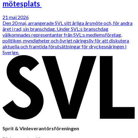
mötesplats
21 maj 2026
Den 20 maj, arrangerade SVL sitt årliga årsmöte och, för andra
året i rad, sin branschdag. Under SVL:s branschdag
välkomnades representanter från SVL:s medlemsföretag,
politiken, myndigheter och övrigt näringsliv för att diskutera
aktuella och framtida förutsättningar för dryckesnäringen i
Sverige.
Sprit & Vinleverantörsföreningen