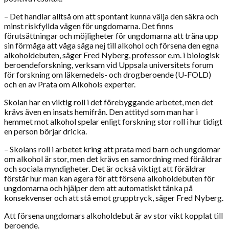
– Det handlar alltså om att spontant kunna välja den säkra och
minst riskfyllda vägen för ungdomarna. Det finns
förutsättningar och möjligheter för ungdomarna att träna upp
sin förmåga att våga säga nej till alkohol och försena den egna
alkoholdebuten, säger Fred Nyberg, professor e.m. i biologisk
beroendeforskning, verksam vid Uppsala universitets forum
för forskning om läkemedels- och drogberoende (U-FOLD)
och en av Prata om Alkohols experter.
Skolan har en viktig roll i det förebyggande arbetet, men det
krävs även en insats hemifrån. Den attityd som man har i
hemmet mot alkohol spelar enligt forskning stor roll i hur tidigt
en person börjar dricka.
– Skolans roll i arbetet kring att prata med barn och ungdomar
om alkohol är stor, men det krävs en samordning med föräldrar
och sociala myndigheter. Det är också viktigt att föräldrar
förstår hur man kan agera för att försena alkoholdebuten för
ungdomarna och hjälper dem att automatiskt tänka på
konsekvenser och att stå emot grupptryck, säger Fred Nyberg.
Att försena ungdomars alkoholdebut är av stor vikt kopplat till
beroende.