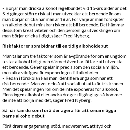
– Börjar man dricka alkohol regelbundet vid 15-års ålder är det
5-6 gånger större risk att man utvecklar ett beroende än om
man börjar dricka när man är 18 år. För varje år man förskjuter
sin alkoholdebut minskar risken att bli beroende. Det hämmar
dessutom kreativiteten och den personliga utvecklingen om
man börjar dricka tidigt, säger Fred Nyberg.
Riskfaktorer som bidrar till en tidig alkoholdebut
Man talar om tre faktorer som är avgörande för om en ungdom
testar alkohol tidigt och därmed även har lättare att utveckla
ett beroende. Gener spelar in precis som den sociala miljön,
men allra viktigast är exponeringen till alkoholen.
– Redan i förskolan kan man identifiera unga som har ett
riskbeteende. Man vet också att socialt utsatta är i riskzonen.
Men det spelar ingen roll om de inte exponeras för alkohol.
Finns ingen alkohol eller andra droger tillgängliga så kommer
de inte att börja med det, säger Fred Nyberg.
Så här kan du som förälder agera för att senarelägga
barns alkoholdebut
Föräldrars engagemang, stöd, medvetenhet, attityd och