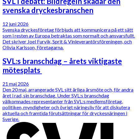
SVL i debatt: Bildregeln skadar den
svenska dryckesbranschen
12 juni 2026
Svenska dryckesföretag förbjuds att kommunicera på ett sätt
som i resten av Europa betraktas som normalt och ansvarsfullt.
Det skriver Joel Furvik, Sprit & Vinleverantörsföreningen, och
Olivia Karlsson, Företagarna.
SVL:s branschdag – årets viktigaste
mötesplats
21 maj 2026
Den 20 maj, arrangerade SVL sitt årliga årsmöte och, för andra
året i rad, sin branschdag. Under SVL:s branschdag
välkomnades representanter från SVL:s medlemsföretag,
politiken, myndigheter och övrigt näringsliv för att diskutera
aktuella och framtida förutsättningar för dryckesnäringen i
Sverige.