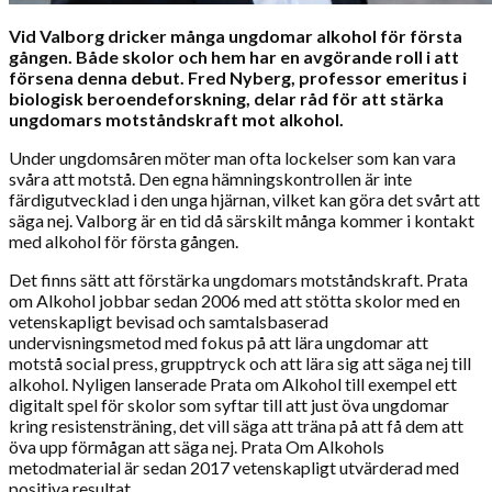
Vid Valborg dricker många ungdomar alkohol för första
gången. Både skolor och hem har en avgörande roll i att
försena denna debut. Fred Nyberg, professor emeritus i
biologisk beroendeforskning, delar råd för att stärka
ungdomars motståndskraft mot alkohol.
Under ungdomsåren möter man ofta lockelser som kan vara
svåra att motstå. Den egna hämningskontrollen är inte
färdigutvecklad i den unga hjärnan, vilket kan göra det svårt att
säga nej. Valborg är en tid då särskilt många kommer i kontakt
med alkohol för första gången.
Det finns sätt att förstärka ungdomars motståndskraft. Prata
om Alkohol jobbar sedan 2006 med att stötta skolor med en
vetenskapligt bevisad och samtalsbaserad
undervisningsmetod med fokus på att lära ungdomar att
motstå social press, grupptryck och att lära sig att säga nej till
alkohol. Nyligen lanserade Prata om Alkohol till exempel ett
digitalt spel för skolor som syftar till att just öva ungdomar
kring resistensträning, det vill säga att träna på att få dem att
öva upp förmågan att säga nej. Prata Om Alkohols
metodmaterial är sedan 2017 vetenskapligt utvärderad med
positiva resultat.