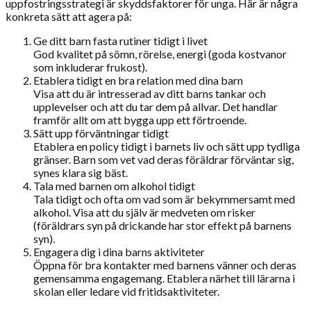
uppfostringsstrategi är skyddsfaktorer för unga. Här är några
konkreta sätt att agera på:
Ge ditt barn fasta rutiner tidigt i livet
God kvalitet på sömn, rörelse, energi (goda kostvanor
som inkluderar frukost).
Etablera tidigt en bra relation med dina barn
Visa att du är intresserad av ditt barns tankar och
upplevelser och att du tar dem på allvar. Det handlar
framför allt om att bygga upp ett förtroende.
Sätt upp förväntningar tidigt
Etablera en policy tidigt i barnets liv och sätt upp tydliga
gränser. Barn som vet vad deras föräldrar förväntar sig,
synes klara sig bäst.
Tala med barnen om alkohol tidigt
Tala tidigt och ofta om vad som är bekymmersamt med
alkohol. Visa att du själv är medveten om risker
(föräldrars syn på drickande har stor effekt på barnens
syn).
Engagera dig i dina barns aktiviteter
Öppna för bra kontakter med barnens vänner och deras
gemensamma engagemang. Etablera närhet till lärarna i
skolan eller ledare vid fritidsaktiviteter.