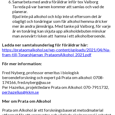
Samarbeta med andra föräldrar inför tex Valborg
Ta reda på var barnen kommer att samlas och vad de
planerar.
Bjud inte på alkohol och köp inte ut eftersom det är
olagligt och tonåringar som får alkohol hemma dricker
mer än andra jämnåriga. Med tanke på Valborg, för varje
år en tonåring kan skjuta upp alkoholdebuten minskar
man avsevärt risken att hamna i ett alkoholberoende.
Ladda ner samtalsunderlag för föräldrar här:
https://prataomalkohol.se/wp-content/uploads/2021/04/Na-
fram-till-Tonarshjarnan_PrataomAlkohol_2021.pdf
För mer information:
Fred Nyberg, professor emeritus i biologisk
beroendeforskning och expert på Prata om alkohol: 0708-
174166, fred.nyberg@uu.se
Per Hazelius, projektledare Prata om Alkohol: 070-7911732,
per.hazelius@kkm.se
Mer om Prata om Alkohol
Prata om Alkohol är ett forskningsbaserat metodmaterial
utformat för att uppmuntra och vägleda skolpersonal i arbetet