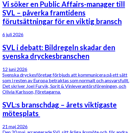
Vi söker en Public Affairs-manager till
SVL – påverka framtidens
förutsättningar för en viktig bransch
6 juli 2026
SVL i debatt: Bildregeln skadar den
svenska dryckesbranschen
12 juni 2026
Svenska dryckesföretag förbjuds att kommunicera på ett sätt
som i resten av Europa betraktas som normalt och ansvarsfullt.
Det skriver Joel Furvik, Sprit & Vinleverantörsföreningen, och
Olivia Karlsson, Företagarna.
SVL:s branschdag – årets viktigaste
mötesplats
21 maj 2026
Den 20 maj, arrangerade SVL sitt årliga årsmöte och, för andra