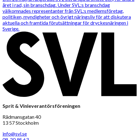
året i rad, sin branschdag. Under SVL:s branschdag
välkomnades representanter från SVL:s medlemsföretag,
politiken, myndigheter och övrigt näringsliv för att diskutera
aktuella och framtida förutsättningar för dryckesnäringen i
Sverige.
Sprit & Vinleverantörsföreningen
Rådmansgatan 40
13 57 Stockholm
info@svl.se
08-20 95 63