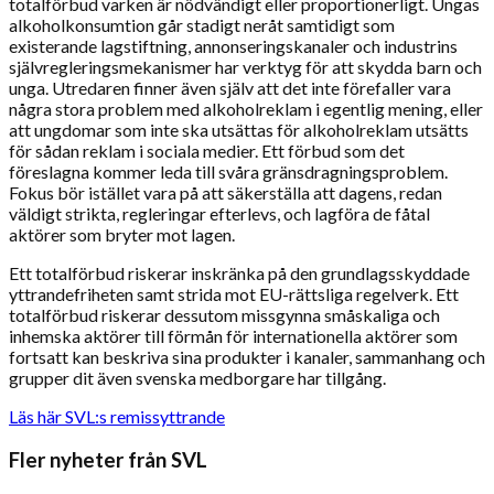
totalförbud varken är nödvändigt eller proportionerligt. Ungas
alkoholkonsumtion går stadigt neråt samtidigt som
existerande lagstiftning, annonseringskanaler och industrins
självregleringsmekanismer har verktyg för att skydda barn och
unga. Utredaren finner även själv att det inte förefaller vara
några stora problem med alkoholreklam i egentlig mening, eller
att ungdomar som inte ska utsättas för alkoholreklam utsätts
för sådan reklam i sociala medier. Ett förbud som det
föreslagna kommer leda till svåra gränsdragningsproblem.
Fokus bör istället vara på att säkerställa att dagens, redan
väldigt strikta, regleringar efterlevs, och lagföra de fåtal
aktörer som bryter mot lagen.
Ett totalförbud riskerar inskränka på den grundlagsskyddade
yttrandefriheten samt strida mot EU-rättsliga regelverk. Ett
totalförbud riskerar dessutom missgynna småskaliga och
inhemska aktörer till förmån för internationella aktörer som
fortsatt kan beskriva sina produkter i kanaler, sammanhang och
grupper dit även svenska medborgare har tillgång.
Läs här SVL:s remissyttrande
Fler nyheter från SVL