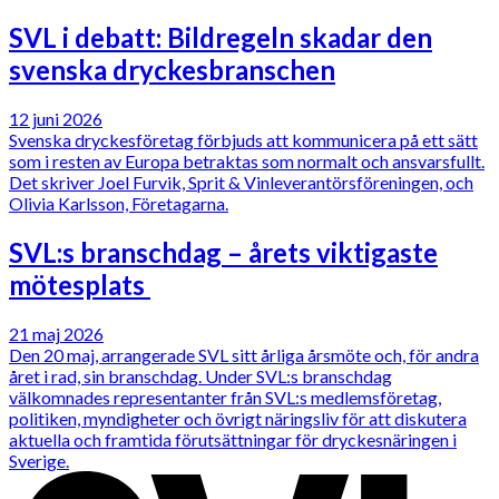
SVL i debatt: Bildregeln skadar den
svenska dryckesbranschen
12 juni 2026
Svenska dryckesföretag förbjuds att kommunicera på ett sätt
som i resten av Europa betraktas som normalt och ansvarsfullt.
Det skriver Joel Furvik, Sprit & Vinleverantörsföreningen, och
Olivia Karlsson, Företagarna.
SVL:s branschdag – årets viktigaste
mötesplats
21 maj 2026
Den 20 maj, arrangerade SVL sitt årliga årsmöte och, för andra
året i rad, sin branschdag. Under SVL:s branschdag
välkomnades representanter från SVL:s medlemsföretag,
politiken, myndigheter och övrigt näringsliv för att diskutera
aktuella och framtida förutsättningar för dryckesnäringen i
Sverige.