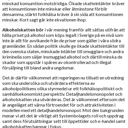
minskad konsumtion motstridiga. Ökade skatteintäkter kräver
att konsumtionen inte minskar eller åtminstone förblir
densamma, stärkt folkhälsa kräver å sin sida att konsumtionen
minskar. Kort sagt går inte ekvationen ihop.
Alkoholskatten bör
i vår mening framför allt sättas utifrån att
hålla priset på alkohol som köps legalt i Sverige på en nivå som
inte är allt för avvikande från de priser som gäller i våra södra
grannländer. En sådan politik skulle ge ökade skatteintäkter till
den svenska staten, minskade intäkter till smugglare och andra
kriminella som säljer insmugglad alkohol och därtill minska de
skador som uppstår i spåren av okontrollerad och illegal
försäljning till bland andra ungdomar.
Det är därför välkommet att regeringen nu tillsatt en utredning
som ska undersöka och utvärdera effekterna av
alkoholpolitikens olika styrmedel ur ett folkhälsopolitiskt och
samhällsekonomiskt perspektiv. Detaljhandels­monopolet och
alkoholskatten ska utvärderas. Det är välkommet eftersom det
är angeläget att värna förtroendet för och attraktiviteten i
modellen med ett detaljhandelsmonopol. Mot den bakgrunden
menar vi att det är viktigt att Systembolagets roll och uppdrag
samt dess förutsättningar sett till öppettider och e-handel samt
alkoholskatten hamnar i fokus.