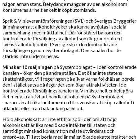
någon annan stans. Betydande mängder av den alkohol som
konsumeras är helt enkelt inköpt utomlands.
Sprit & Vinleverantörsföreningen (SVL) och Sveriges Bryggerier
är måna om att alkoholdrycker ska kunna avnjutas i sociala
sammanhang, med måttfullhet. Därför står vi bakom den
kontrollerade försäljning av alkohol som är grundbulten i
svensk alkoholpolitik. I Sverige sker den kontrollerade
försäljningen genom Systembolaget. Den kanalen borde
stärkas, inte undermineras.
Minskar försäljningen
på Systembolaget – i den kontrollerade
kanalen – ökar den på andra ställen. Det ökar inte statens
skatteintäkter. Vill regeringen på allvar värna folkhälsan borde
den i stället satsa på åtgärder som ökar attraktiviteten i de
kontrollerade försäljningskanalerna. Vi måste helt enkelt göra
det mer attraktivt att handla alkoholen på Systembolaget
snarare än att öka incitamenten för svenskar att köpa alkohol i
utlandet eller från bakluckan på en bil.
Höjd alkoholskatt är inte ett trollspö. Idén om att höjd
alkoholskatt är lika med ökade intäkter till staten och
samtidigt minskad konsumtion måste utvärderas och
omprövas. Till att börja med är målen ökade skatteintäkter och