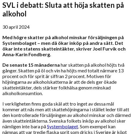
SVL i debatt: Sluta att höja skatten på
alkohol
30 april 2024
Med högre skatter på alkohol minskar försäljningen på
Systembolaget – men då ökar inköp på andra sätt. Det
ökar inte statens skatteintäkter, skriver Joel Furvik och
Anna-Karin Fondberg.
De senaste 15 månaderna
har skatten på alkohol höjts två
gånger. Skatten på öl och vin ha höjts med totalt närmare 13
procent och för sprit är siffran 2 procent. Motiven för
höjningarna av alkoholskatterna är att de dels ger ökade
skatteintäkter, dels stärker folkhälsa genom minskad
alkoholkonsumtion.
I verkligheten finns goda skäl att tro inget av dessa mål
kommer att nås men att skattehöjningarna i stället leder till att
den kontrollerade försäljningen av alkohol minskar och därmed
även skatteintäkterna. Svenska folkets inköp av alkohol sker
nämligen inte bara på
Systembolaget
. Som exempel kan
nämnas att var tredje flaska sprit som dricks i Sverige är köpt