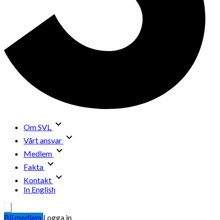
Om SVL
Vårt ansvar
Medlem
Fakta
Kontakt
In English
Bli medlem
Logga in