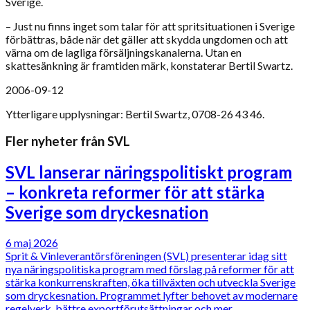
Sverige.
– Just nu finns inget som talar för att spritsituationen i Sverige
förbättras, både när det gäller att skydda ungdomen och att
värna om de lagliga försäljningskanalerna. Utan en
skattesänkning är framtiden märk, konstaterar Bertil Swartz.
2006-09-12
Ytterligare upplysningar: Bertil Swartz, 0708-26 43 46.
Fler nyheter från SVL
SVL lanserar näringspolitiskt program
– konkreta reformer för att stärka
Sverige som dryckesnation
6 maj 2026
Sprit & Vinleverantörsföreningen (SVL) presenterar idag sitt
nya näringspolitiska program med förslag på reformer för att
stärka konkurrenskraften, öka tillväxten och utveckla Sverige
som dryckesnation. Programmet lyfter behovet av modernare
regelverk, bättre exportförutsättningar och mer