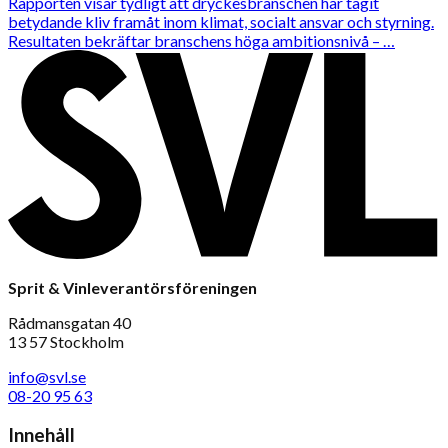
Rapporten visar tydligt att dryckesbranschen har tagit
betydande kliv framåt inom klimat, socialt ansvar och styrning.
Resultaten bekräftar branschens höga ambitionsnivå – …
Sprit & Vinleverantörsföreningen
Rådmansgatan 40
13 57 Stockholm
info@svl.se
08-20 95 63
Innehåll