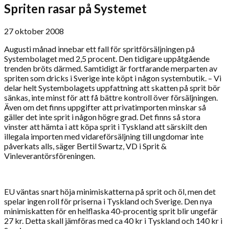
Spriten rasar på Systemet
27 oktober 2008
Augusti månad innebar ett fall för spritförsäljningen på
Systembolaget med 2,5 procent. Den tidigare uppåtgående
trenden bröts därmed. Samtidigt är fortfarande merparten av
spriten som dricks i Sverige inte köpt i någon systembutik. – Vi
delar helt Systembolagets uppfattning att skatten på sprit bör
sänkas, inte minst för att få bättre kontroll över försäljningen.
Även om det finns uppgifter att privatimporten minskar så
gäller det inte sprit i någon högre grad. Det finns så stora
vinster att hämta i att köpa sprit i Tyskland att särskilt den
illegala importen med vidareförsäljning till ungdomar inte
påverkats alls, säger Bertil Swartz, VD i Sprit &
Vinleverantörsföreningen.
EU väntas snart höja minimiskatterna på sprit och öl, men det
spelar ingen roll för priserna i Tyskland och Sverige. Den nya
minimiskatten för en helflaska 40-procentig sprit blir ungefär
27 kr. Detta skall jämföras med ca 40 kr i Tyskland och 140 kr i