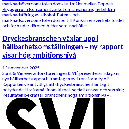
marknadsöverdomstolen domslut i målet mellan Poppels
Bryggeri och Konsumentverket om användning av bilder i
marknadsföring av alkohol. Patent- och
marknadsöverdomstolen dömer till Konkurrensverkets fördel
och förbjuder därmed bilder som innehåller …
Dryckesbranschen växlar upp i
hållbarhetsomställningen – ny rapport
visar hög ambitionsnivå
13 november 2025
Sprit & Vinleverantörsföreningen (SVL) presenterar i dag sin
nya hållbarhetsrapport, framtagen av Transformity AB.
Rapporten visar tydligt att dryckesbranschen har tagit
betydande kliv framåt inom klimat, socialt ansvar och styrning.
Resultaten bekräftar branschens höga ambitionsnivå – …