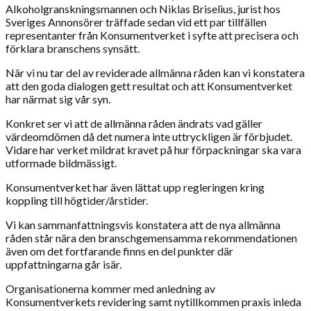
Alkoholgranskningsmannen och Niklas Briselius, jurist hos
Sveriges Annonsörer träffade sedan vid ett par tillfällen
representanter från Konsumentverket i syfte att precisera och
förklara branschens synsätt.
När vi nu tar del av reviderade allmänna råden kan vi konstatera
att den goda dialogen gett resultat och att Konsumentverket
har närmat sig vår syn.
Konkret ser vi att de allmänna råden ändrats vad gäller
värdeomdömen då det numera inte uttryckligen är förbjudet.
Vidare har verket mildrat kravet på hur förpackningar ska vara
utformade bildmässigt.
Konsumentverket har även lättat upp regleringen kring
koppling till högtider/årstider.
Vi kan sammanfattningsvis konstatera att de nya allmänna
råden står nära den branschgemensamma rekommendationen
även om det fortfarande finns en del punkter där
uppfattningarna går isär.
Organisationerna kommer med anledning av
Konsumentverkets revidering samt nytillkommen praxis inleda