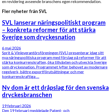
en revidering avseende branschens egen rekommendation.
Fler nyheter från SVL
SVL lanserar näringspolitiskt program
– konkreta reformer för att stärka
Sverige som dryckesnation
6 maj 2026
Sprit & Vinleverantörsföreningen (SVL) presenterar idag sitt
nya näringspolitiska program med förslag på reformer för att
stärka konkurrenskraften, öka tillväxten och utveckla Sverige
som dryckesnation. Programmet lyfter behovet av modernare
regelverk, bättre exportförutsättningar och mer
konkurrenskraftiga …
Ny dom är ett dråpslag för den svenska
dryckesbranschen
19 februari 2026
Den 19 februari meddelade Patent- och