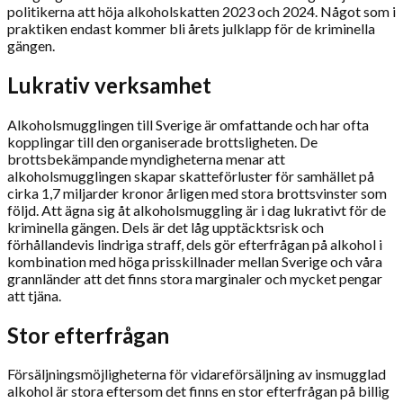
politikerna att höja alkoholskatten 2023 och 2024. Något som i
praktiken endast kommer bli årets julklapp för de kriminella
gängen.
Lukrativ verksamhet
Alkoholsmugglingen till Sverige är omfattande och har ofta
kopplingar till den organiserade brottsligheten. De
brottsbekämpande myndigheterna menar att
alkoholsmugglingen skapar skatteförluster för samhället på
cirka 1,7 miljarder kronor årligen med stora brottsvinster som
följd. Att ägna sig åt alkoholsmuggling är i dag lukrativt för de
kriminella gängen. Dels är det låg upptäcktsrisk och
förhållandevis lindriga straff, dels gör efterfrågan på alkohol i
kombination med höga prisskillnader mellan Sverige och våra
grannländer att det finns stora marginaler och mycket pengar
att tjäna.
Stor efterfrågan
Försäljningsmöjligheterna för vidareförsäljning av insmugglad
alkohol är stora eftersom det finns en stor efterfrågan på billig