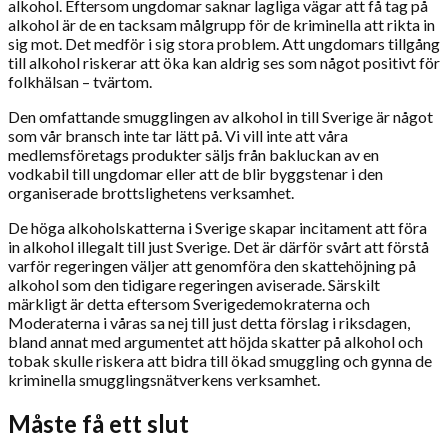
alkohol. Eftersom ungdomar saknar lagliga vägar att få tag på
alkohol är de en tacksam målgrupp för de kriminella att rikta in
sig mot. Det medför i sig stora problem. Att ungdomars tillgång
till alkohol riskerar att öka kan aldrig ses som något positivt för
folkhälsan – tvärtom.
Den omfattande smugglingen av alkohol in till Sverige är något
som vår bransch inte tar lätt på. Vi vill inte att våra
medlemsföretags produkter säljs från bakluckan av en
vodkabil till ungdomar eller att de blir byggstenar i den
organiserade brottslighetens verksamhet.
De höga alkoholskatterna i Sverige skapar incitament att föra
in alkohol illegalt till just Sverige. Det är därför svårt att förstå
varför regeringen väljer att genomföra den skattehöjning på
alkohol som den tidigare regeringen aviserade. Särskilt
märkligt är detta eftersom Sverigedemokraterna och
Moderaterna i våras sa nej till just detta förslag i riksdagen,
bland annat med argumentet att höjda skatter på alkohol och
tobak skulle riskera att bidra till ökad smuggling och gynna de
kriminella smugglingsnätverkens verksamhet.
Måste få ett slut