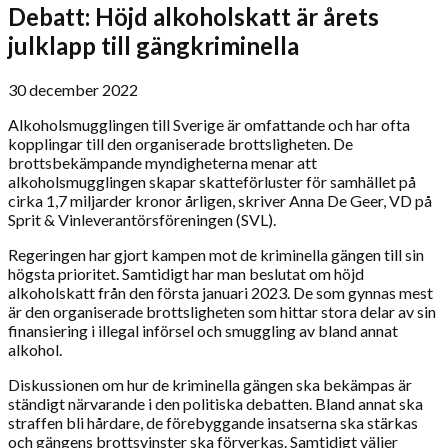
Debatt: Höjd alkoholskatt är årets
julklapp till gängkriminella
30 december 2022
Alkoholsmugglingen till Sverige är omfattande och har ofta
kopplingar till den organiserade brottsligheten. De
brottsbekämpande myndigheterna menar att
alkoholsmugglingen skapar skatteförluster för samhället på
cirka 1,7 miljarder kronor årligen, skriver Anna De Geer, VD på
Sprit & Vinleverantörsföreningen (SVL).
Regeringen har gjort kampen mot de kriminella gängen till sin
högsta prioritet. Samtidigt har man beslutat om höjd
alkoholskatt från den första januari 2023. De som gynnas mest
är den organiserade brottsligheten som hittar stora delar av sin
finansiering i illegal införsel och smuggling av bland annat
alkohol.
Diskussionen om hur de kriminella gängen ska bekämpas är
ständigt närvarande i den politiska debatten. Bland annat ska
straffen bli hårdare, de förebyggande insatserna ska stärkas
och gängens brottsvinster ska förverkas. Samtidigt väljer