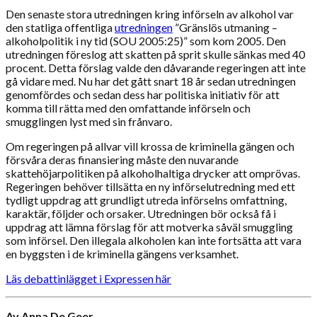
Den senaste stora utredningen kring införseln av alkohol var
den statliga offentliga
utredningen
”Gränslös utmaning –
alkoholpolitik i ny tid (SOU 2005:25)” som kom 2005. Den
utredningen föreslog att skatten på sprit skulle sänkas med 40
procent. Detta förslag valde den dåvarande regeringen att inte
gå vidare med. Nu har det gått snart 18 år sedan utredningen
genomfördes och sedan dess har politiska initiativ för att
komma till rätta med den omfattande införseln och
smugglingen lyst med sin frånvaro.
Om regeringen på allvar vill krossa de kriminella gängen och
försvåra deras finansiering måste den nuvarande
skattehöjarpolitiken på alkoholhaltiga drycker att omprövas.
Regeringen behöver tillsätta en ny införselutredning med ett
tydligt uppdrag att grundligt utreda införselns omfattning,
karaktär, följder och orsaker. Utredningen bör också få i
uppdrag att lämna förslag för att motverka såväl smuggling
som införsel. Den illegala alkoholen kan inte fortsätta att vara
en byggsten i de kriminella gängens verksamhet.
Läs debattinlägget i Expressen här
Av Anna De Geer