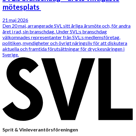
mötesplats
21 maj 2026
Den 20 maj, arrangerade SVL sitt årliga årsmöte och, för andra
året i rad, sin branschdag. Under SVL:s branschdag
välkomnades representanter från SVL:s medlemsföretag,
politiken, myndigheter och övrigt näringsliv för att diskutera
aktuella och framtida förutsättningar för dryckesnäringen i
Sverige.
Sprit & Vinleverantörsföreningen