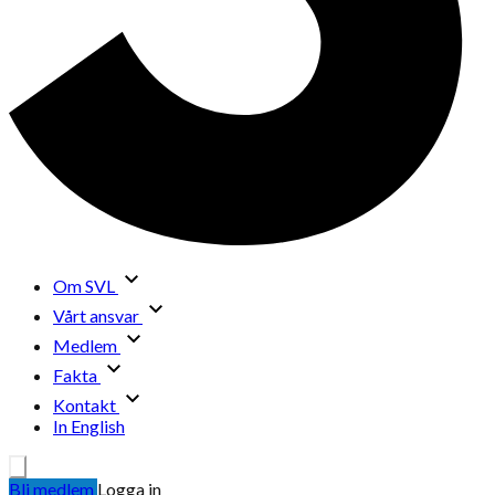
Om SVL
Vårt ansvar
Medlem
Fakta
Kontakt
In English
Bli medlem
Logga in