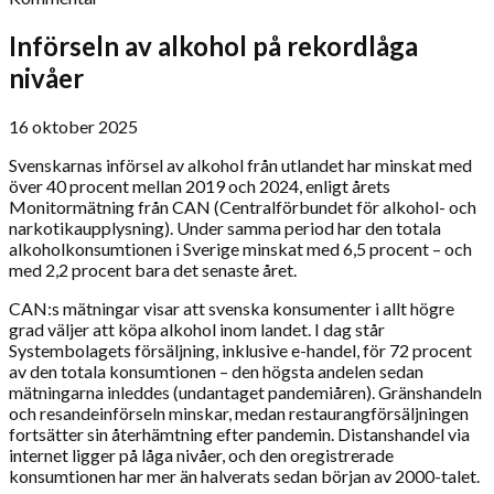
Införseln av alkohol på rekordlåga
nivåer
16 oktober 2025
Svenskarnas införsel av alkohol från utlandet har minskat med
över 40 procent mellan 2019 och 2024, enligt årets
Monitormätning från CAN (Centralförbundet för alkohol- och
narkotikaupplysning). Under samma period har den totala
alkoholkonsumtionen i Sverige minskat med 6,5 procent – och
med 2,2 procent bara det senaste året.
CAN:s mätningar visar att svenska konsumenter i allt högre
grad väljer att köpa alkohol inom landet. I dag står
Systembolagets försäljning, inklusive e-handel, för 72 procent
av den totala konsumtionen – den högsta andelen sedan
mätningarna inleddes (undantaget pandemiåren). Gränshandeln
och resandeinförseln minskar, medan restaurangförsäljningen
fortsätter sin återhämtning efter pandemin. Distanshandel via
internet ligger på låga nivåer, och den oregistrerade
konsumtionen har mer än halverats sedan början av 2000-talet.