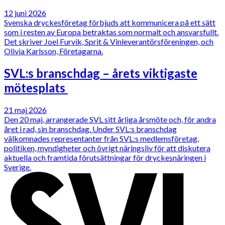
12 juni 2026
Svenska dryckesföretag förbjuds att kommunicera på ett sätt
som i resten av Europa betraktas som normalt och ansvarsfullt.
Det skriver Joel Furvik, Sprit & Vinleverantörsföreningen, och
Olivia Karlsson, Företagarna.
SVL:s branschdag – årets viktigaste
mötesplats
21 maj 2026
Den 20 maj, arrangerade SVL sitt årliga årsmöte och, för andra
året i rad, sin branschdag. Under SVL:s branschdag
välkomnades representanter från SVL:s medlemsföretag,
politiken, myndigheter och övrigt näringsliv för att diskutera
aktuella och framtida förutsättningar för dryckesnäringen i
Sverige.