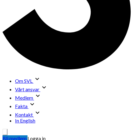
Om SVL
Vårt ansvar
Medlem
Fakta
Kontakt
In English
Bli medlem
Logga in