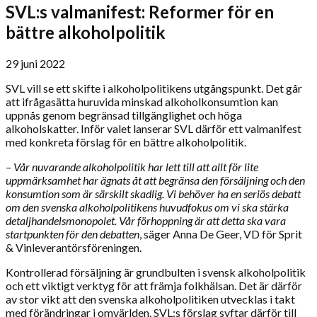
SVL:s valmanifest: Reformer för en
bättre alkoholpolitik
29 juni 2022
SVL vill se ett skifte i alkoholpolitikens utgångspunkt. Det går
att ifrågasätta huruvida minskad alkoholkonsumtion kan
uppnås genom begränsad tillgänglighet och höga
alkoholskatter. Inför valet lanserar SVL därför ett valmanifest
med konkreta förslag för en bättre alkoholpolitik.
– Vår nuvarande alkoholpolitik har lett till att allt för lite
uppmärksamhet har ägnats åt att begränsa den försäljning och den
konsumtion som är särskilt skadlig. Vi behöver ha en seriös debatt
om den svenska alkoholpolitikens huvudfokus om vi ska stärka
detaljhandelsmonopolet. Vår förhoppning är att detta ska vara
startpunkten för den debatten
, säger Anna De Geer, VD för Sprit
& Vinleverantörsföreningen.
Kontrollerad försäljning är grundbulten i svensk alkoholpolitik
och ett viktigt verktyg för att främja folkhälsan. Det är därför
av stor vikt att den svenska alkoholpolitiken utvecklas i takt
med förändringar i omvärlden. SVL:s förslag syftar därför till