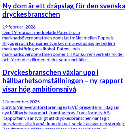
Ny dom är ett dråpslag för den svenska
dryckesbranschen
19 februari 2026
Den 19 februari meddelade Patent- och
marknadsöverdomstolen domslut i målet mellan Poppels
Bryggeri och Konsumentverket om användning av bilder i
marknadsföring av alkohol. Patent- och
marknadsöverdomstolen dömer till Konkurrensverkets fördel
och förbjuder därmed bilder som innehåller …
Dryckesbranschen växlar upp i
hållbarhetsomställningen – ny rapport
visar hög ambitionsnivå
13 november 2025
Sprit & Vinleverantörsföreningen (SVL) presenterar i dag sin
nya hållbarhetsrapport, framtagen av Transformity AB.
Rapporten visar tydligt att dryckesbranschen har tagit
betydande kliv framåt inom klimat, socialt ansvar och styrning.
Resultaten bekräftar branschens höga ambitionsnivå – …