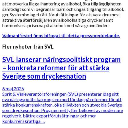
att motverka illegal hantering av alkohol, öka tillgängligheten
samtidigt som vi begränsar barn och ungas tillgång till alkohol,
ger Systembolaget rätt förutsättningar för att vara den mest
attraktiva återförsäljaren av alkoholhaltiga drycker samt
harmonisera priserna på alkohol med våra grannländer.
Valmanifestet finns bifogat till detta pressmeddelande.
Fler nyheter från SVL
SVL lanserar näringspolitiskt program
– konkreta reformer för att stärka
Sverige som dryckesnation
6 maj 2026
Sprit & Vinleverantörsföreningen (SVL) presenterar idag sitt
nya näringspolitiska program med förslag på reformer för att
stärka konkurrenskraften, öka tillväxten och utveckla Sverige
som dryckesnation. Programmet lyfter behovet av modernare
regelverk, bättre exportförutsättningar och mer
konkurrenskraftiga …