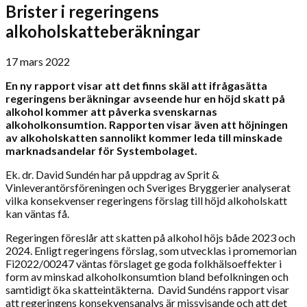
Brister i regeringens
alkoholskatteberäkningar
17 mars 2022
En ny rapport visar att det finns skäl att ifrågasätta
regeringens beräkningar avseende hur en höjd skatt på
alkohol kommer att påverka svenskarnas
alkoholkonsumtion. Rapporten visar även att höjningen
av alkoholskatten sannolikt kommer leda till minskade
marknadsandelar för Systembolaget.
Ek. dr. David Sundén har på uppdrag av Sprit &
Vinleverantörsföreningen och Sveriges Bryggerier analyserat
vilka konsekvenser regeringens förslag till höjd alkoholskatt
kan väntas få.
Regeringen föreslår att skatten på alkohol höjs både 2023 och
2024. Enligt regeringens förslag, som utvecklas i promemorian
Fi2022/00247 väntas förslaget ge goda folkhälsoeffekter i
form av minskad alkoholkonsumtion bland befolkningen och
samtidigt öka skatteintäkterna. David Sundéns rapport visar
att regeringens konsekvensanalys är missvisande och att det