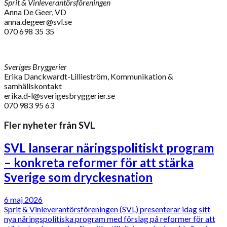
Sprit & Vinleverantörsföreningen
Anna De Geer, VD
anna.degeer@svl.se
070 698 35 35
Sveriges Bryggerier
Erika Danckwardt-Lillieström, Kommunikation &
samhällskontakt
erika.d-l@sverigesbryggerier.se
070 983 95 63
Fler nyheter från SVL
SVL lanserar näringspolitiskt program
– konkreta reformer för att stärka
Sverige som dryckesnation
6 maj 2026
Sprit & Vinleverantörsföreningen (SVL) presenterar idag sitt
nya näringspolitiska program med förslag på reformer för att