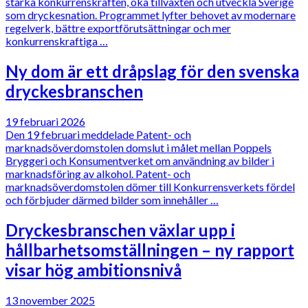
stärka konkurrenskraften, öka tillväxten och utveckla Sverige
som dryckesnation. Programmet lyfter behovet av modernare
regelverk, bättre exportförutsättningar och mer
konkurrenskraftiga …
Ny dom är ett dråpslag för den svenska
dryckesbranschen
19 februari 2026
Den 19 februari meddelade Patent- och
marknadsöverdomstolen domslut i målet mellan Poppels
Bryggeri och Konsumentverket om användning av bilder i
marknadsföring av alkohol. Patent- och
marknadsöverdomstolen dömer till Konkurrensverkets fördel
och förbjuder därmed bilder som innehåller …
Dryckesbranschen växlar upp i
hållbarhetsomställningen – ny rapport
visar hög ambitionsnivå
13 november 2025