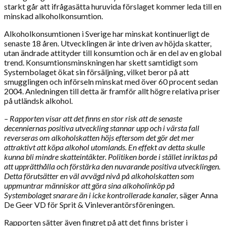
starkt går att ifrågasätta huruvida förslaget kommer leda till en
minskad alkoholkonsumtion.
Alkoholkonsumtionen i Sverige har minskat kontinuerligt de
senaste 18 åren. Utvecklingen är inte driven av höjda skatter,
utan ändrade attityder till konsumtion och är en del av en global
trend. Konsumtionsminskningen har skett samtidigt som
Systembolaget ökat sin försäljning, vilket beror på att
smugglingen och införseln minskat med över 60 procent sedan
2004. Anledningen till detta är framför allt högre relativa priser
på utländsk alkohol.
– Rapporten visar att det finns en stor risk att de senaste
decenniernas positiva utveckling stannar upp och i värsta fall
reverseras om alkoholskatten höjs eftersom det gör det mer
attraktivt att köpa alkohol utomlands. En effekt av detta skulle
kunna bli mindre skatteintäkter. Politiken borde i stället inriktas på
att upprätthålla och förstärka den nuvarande positiva utvecklingen.
Detta förutsätter en väl avvägd nivå på alkoholskatten som
uppmuntrar människor att göra sina alkoholinköp på
Systembolaget snarare än i icke kontrollerade kanaler,
säger Anna
De Geer VD för Sprit & Vinleverantörsföreningen.
Rapporten sätter även fingret på att det finns brister i