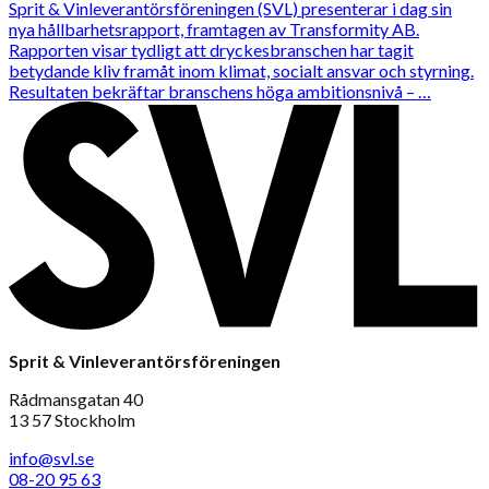
Sprit & Vinleverantörsföreningen (SVL) presenterar i dag sin
nya hållbarhetsrapport, framtagen av Transformity AB.
Rapporten visar tydligt att dryckesbranschen har tagit
betydande kliv framåt inom klimat, socialt ansvar och styrning.
Resultaten bekräftar branschens höga ambitionsnivå – …
Sprit & Vinleverantörsföreningen
Rådmansgatan 40
13 57 Stockholm
info@svl.se
08-20 95 63