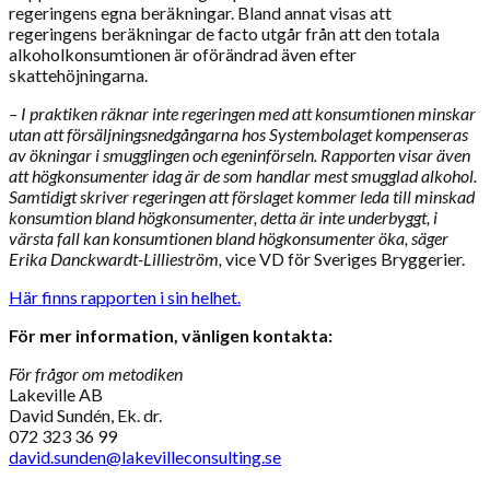
regeringens egna beräkningar. Bland annat visas att
regeringens beräkningar de facto utgår från att den totala
alkoholkonsumtionen är oförändrad även efter
skattehöjningarna.
– I praktiken räknar inte regeringen med att konsumtionen minskar
utan att försäljningsnedgångarna hos Systembolaget kompenseras
av ökningar i smugglingen och egeninförseln. Rapporten visar även
att högkonsumenter idag är de som handlar mest smugglad alkohol.
Samtidigt skriver regeringen att förslaget kommer leda till minskad
konsumtion bland högkonsumenter, detta är inte underbyggt, i
värsta fall kan konsumtionen bland högkonsumenter öka, säger
Erika Danckwardt-Lillieström,
vice VD för Sveriges Bryggerier.
Här finns rapporten i sin helhet.
För mer information, vänligen kontakta:
För frågor om metodiken
Lakeville AB
David Sundén, Ek. dr.
072 323 36 99
david.sunden@lakevilleconsulting.se