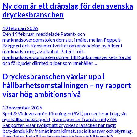
Ny dom är ett dråpslag för den svenska
dryckesbranschen
19 februari 2026
Den 19 februari meddelade Patent- och
marknadsöverdomstolen domslut i målet mellan Poppels
Bryggeri och Konsumentverket om användning av bilder i
marknadsföring av alkohol. Patent- och
marknadsöverdomstolen dömer till Konkurrensverkets fördel
och förbjuder därmed bilder som innehåller …
Dryckesbranschen växlar upp i
hållbarhetsomställningen – ny rapport
visar hög ambitionsnivå
13 november 2025
Sprit & Vinleverantörsföreningen (SVL) presenterar i dag sin
nya hållbarhetsrapport, framtagen av Transformity AB.
Rapporten visar tydligt att dryckesbranschen har tagit
betydande kliv framåt inom klimat, socialt ansvar och styrning.
Resultaten bekräftar branschens höga ambitionsnivå – …