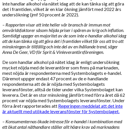
inte handlar alkohol via nätet idag att de kan tänka sig att göra
det i framtiden, vilket är en klar ökning jämfört med 2022 års
undersökning (jmf 50 procent år 2022).
– Rapporten visar att inte heller vår bransch är immun mot
omvärldsfaktorer såsom höjda priser i spåren av krig och inflation.
Samtidigt uppger en majoritet av de som inte e-handlar alkohol idag
att de kan tänka sig att göra det i framtiden vilket får oss att tro att
minskningen är tillfällig och inte del av en ihållande trend, säger
Anna De Geer, VD för Sprit & Vinleverantörsföreningen.
De som handlar alkohol på nätet idag är enligt undersökning
mycket nöjda med de leverantörer som finns på marknaden,
mest nöjda är respondenterna med Systembolagets e-handel.
Däremot uppger endast 47 procent av de e-handlande
respondenterna att de är nöjda med Systembolagets
leveransfönster, alltså de tider under vilka Systembolaget kan
leverera. Det är en stor minskning jämfört med förra året då 62
procent var nöjda med Systembolagets leveransfönster. Under
förra året rapporterades att
Regeringen meddelat att det inte
är aktuellt med utökade leveransfönster för Systembolaget.
– Konsumenternas ökade intresse för e-handel i kombination med
ett ökat antal näthandlare ställer allt högre krav på marknadens