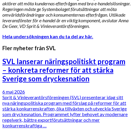
aktörer att möta kundernas efterfrågan med bra e-handelslösningar.
Regeringen måste ge Systembolaget förutsättningar att möta
omvärldsförändringar och konsumenternas efterfrågan. Utökade
leveransfönster för e-handel är en viktig komponent, avslutar Anna
De Geer, VD Sprit & Vinleverantörsföreningen.
Hela undersökningen kan du ta del av här.
Fler nyheter från SVL
SVL lanserar näringspolitiskt program
– konkreta reformer för att stärka
Sverige som dryckesnation
6 maj 2026
Sprit & Vinleverantörsföreningen (SVL) presenterar idag sitt
nya näringspolitiska program med förslag på reformer för att
stärka konkurrenskraften, öka tillväxten och utveckla Sverige
som dryckesnation. Programmet lyfter behovet av modernare
regelverk, bättre exportförutsättningar och mer
konkurrenskraftiga …