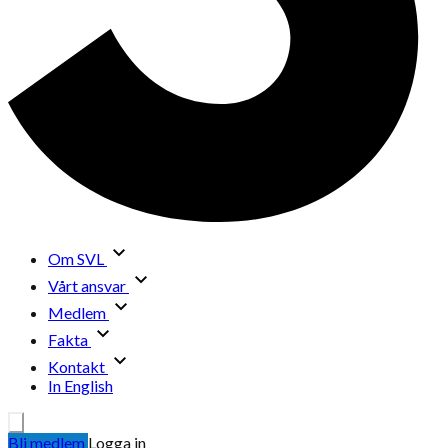
Om SVL
Vårt ansvar
Medlem
Fakta
Kontakt
In English
Bli medlem
Logga in