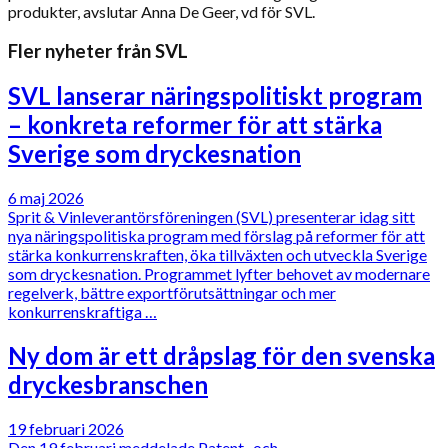
produkter, avslutar Anna De Geer, vd för SVL.
Fler nyheter från SVL
SVL lanserar näringspolitiskt program
– konkreta reformer för att stärka
Sverige som dryckesnation
6 maj 2026
Sprit & Vinleverantörsföreningen (SVL) presenterar idag sitt
nya näringspolitiska program med förslag på reformer för att
stärka konkurrenskraften, öka tillväxten och utveckla Sverige
som dryckesnation. Programmet lyfter behovet av modernare
regelverk, bättre exportförutsättningar och mer
konkurrenskraftiga …
Ny dom är ett dråpslag för den svenska
dryckesbranschen
19 februari 2026
Den 19 februari meddelade Patent- och