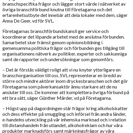
branschspecifika frågor och lägger stort värde i nätverket av
övriga branschförbund knutna till Företagarna och det
erfarenhetsutbyte det innebär att dela lokaler med dem, säger
Anna De Geer, vd för SVL.
Företagarnas branschförbundskansli ger service och
koordinerar det löpande arbetet med de anslutna förbunden.
Samarbetet sker främst genom opinionsbildning i
gemensamma politiska frågor och förbunden ges tillgång till
organisationens nätverk av politiker, experter och sakkunniga
samt de rapporter och undersökningar som genomförs.
– Det är förstås väldigt roligt att vi nu knyter ytterligare en
branschorganisation till oss. SVL representerar en bredd av
större och mindre aktörer inom dryckesbranschen och det gör
Företagarna som påverkansaktör ännu starkare att de nu
ansluter till oss. De kommer att komplettera övriga förbund på
ett bra sätt, säger Günther Mårder, vd på Företagarna.
– Högst upp på dagordningen står frågor kring alkoholskatter
och dess effekter på smuggling och införsel från andra länder,
e-handelns utveckling på vår inhemska marknad och i relation
till distanshandeln från utlandet, alkoholreklam och hur våra
produkter marknadsförs samt märkningsfrågor av våra