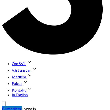
Om SVL
Vårt ansvar
Medlem
Fakta
Kontakt
In English
Bli medlem
Logga in